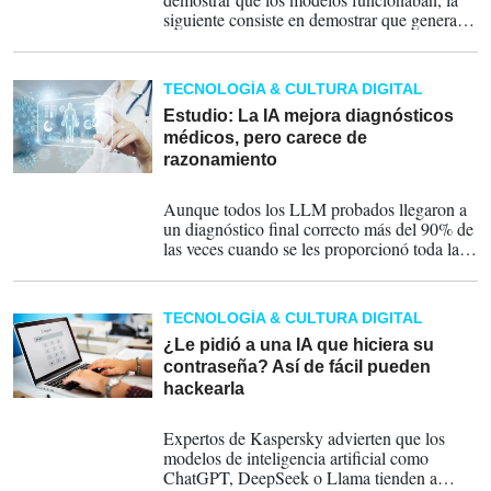
siguiente consiste en demostrar que generan
suficiente valor para justificar el gasto,
advierten los analistas del sector.
TECNOLOGÍA & CULTURA DIGITAL
Estudio: La IA mejora diagnósticos
médicos, pero carece de
razonamiento
17-04-2026
Aunque todos los LLM probados llegaron a
un diagnóstico final correcto más del 90% de
las veces cuando se les proporcionó toda la
información pertinente en el caso de un
paciente, obtuvieron consistentemente un
desempeño deficiente en los pasos iniciales
TECNOLOGÍA & CULTURA DIGITAL
del proceso diagnóstico, impulsados por el
razonamiento.
¿Le pidió a una IA que hiciera su
contraseña? Así de fácil pueden
hackearla
08-05-2025
Expertos de Kaspersky advierten que los
modelos de inteligencia artificial como
ChatGPT, DeepSeek o Llama tienden a