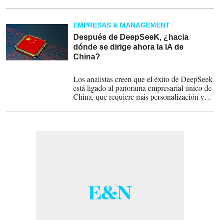
repetir patrones, lo que facilita que los
ciberdelincuentes descifren las contraseñas
generadas con estas herramientas.
EMPRESAS & MANAGEMENT
Después de DeepSeeK, ¿hacia
dónde se dirige ahora la IA de
China?
10-02-2025
Los analistas creen que el éxito de DeepSeek
está ligado al panorama empresarial único de
China, que requiere más personalización y
un mayor servicio.