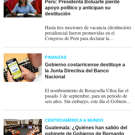
Perú: Presidenta Boluarte pierde
apoyo político y anticipan su
destitución
10-10-2025
Hasta tres mociones de vacancia (destitución)
presidencial fueron promovidas en el
Congreso de Perú para declarar la
incapacidad moral permanente de la jefa de
Estado para enfrentar a la inseguridad
ciudadana y el crimen organizado.
FINANZAS
Gobierno costarricense destituye a
la Junta Directiva del Banco
Nacional
28-05-2025
El nombramiento de Rosaysella Ulloa fue el
pasado 3 de septiembre, para un periodo de
seis años. Sin embargo, este día el Gobierno
la destituyó, junto con su Junta Directiva.
CENTROAMÉRICA & MUNDO
Guatemala: ¿Quiénes han salido del
gabinete de Gobierno de Bernardo