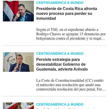
CENTROAMÉRICA & MUNDO
Presidente de Costa Rica afronta
nuevo proceso para perder su
inmunidad
13-11-2025
Según el TSE, en el expediente abierto a
Rodrigo Chaves se agrupan 15 denuncias por
beligerancia contra el presidente y se requiere
del levantamiento de su fuero para avanzar
en el proceso que podría acarrear sanciones
para ejercer cargos públicos en el futuro y
CENTROAMÉRICA & MUNDO
hasta la destitución del cargo.
Persiste estrategia para
desestabilizar Gobierno de
Guatemala, advierte Arévalo
31-10-2025
La Corte de Constitucionalidad (CC) emitió
el miércoles una resolución que anuló una
controvertida resolución del juez penal, Fredy
Orellana, que buscaba declarar vacante el
cargo de presidente.
CENTROAMÉRICA & MUNDO