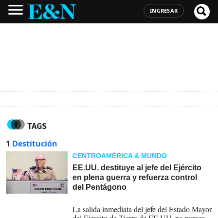
INGRESAR
TAGS
1
Destitución
CENTROAMÉRICA & MUNDO
EE.UU. destituye al jefe del Ejército
en plena guerra y refuerza control
del Pentágono
02-04-2026
La salida inmediata del jefe del Estado Mayor
del Ejército de Tierra de EE.UU. no parece