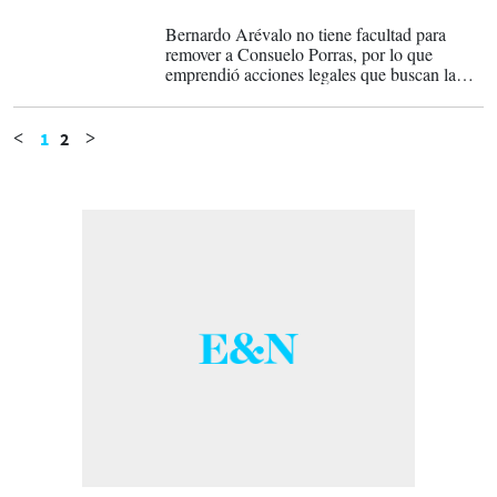
23-04-2024
Bernardo Arévalo no tiene facultad para
remover a Consuelo Porras, por lo que
emprendió acciones legales que buscan la
destitución de la funcionaria sancionada por
Estados Unidos.
1
2
<
>