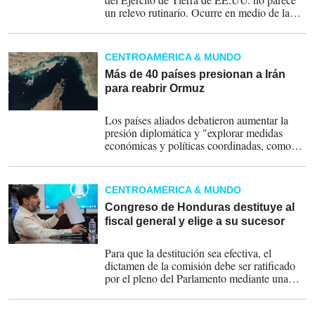
un relevo rutinario. Ocurre en medio de la
guerra con Irán, sin explicación pública
detallada, y en un momento en que
Washington amplía despliegues en Medio
CENTROAMÉRICA & MUNDO
Oriente.
Más de 40 países presionan a Irán
para reabrir Ormuz
02-04-2026
Los países aliados debatieron aumentar la
presión diplomática y "explorar medidas
económicas y políticas coordinadas, como
sanciones, contra Irán si el estrecho
permanece cerrado".
CENTROAMÉRICA & MUNDO
Congreso de Honduras destituye al
fiscal general y elige a su sucesor
26-03-2026
Para que la destitución sea efectiva, el
dictamen de la comisión debe ser ratificado
por el pleno del Parlamento mediante una
mayoría calificada de 86 votos de los 128
diputados.