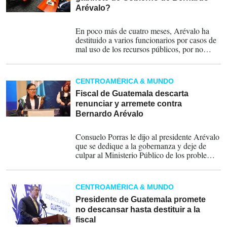
Arévalo?
23-05-2024
En poco más de cuatro meses, Arévalo ha
destituido a varios funcionarios por casos de
mal uso de los recursos públicos, por no
gozar la confianza del mandatario y porque
fueron señalados por hechos de corrupción.
CENTROAMÉRICA & MUNDO
Fiscal de Guatemala descarta
renunciar y arremete contra
Bernardo Arévalo
08-05-2024
Consuelo Porras le dijo al presidente Arévalo
que se dedique a la gobernanza y deje de
culpar al Ministerio Público de los problemas
del país.
CENTROAMÉRICA & MUNDO
Presidente de Guatemala promete
no descansar hasta destituir a la
fiscal