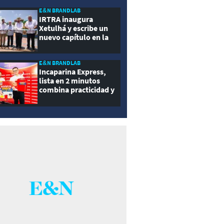
ernidad
E&N BRANDLAB
IRTRA inaugura
Xetulhá y escribe un
nuevo capítulo en la
historia de la
recreación de
Guatemala
E&N BRANDLAB
Incaparina Express,
lista en 2 minutos
combina practicidad y
nutrición