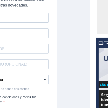
E&N 
Seg
ide
inn