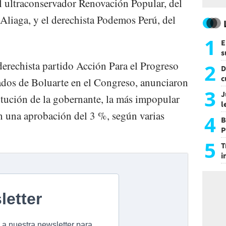
l ultraconservador Renovación Popular, del
Aliaga, y el derechista Podemos Perú, del
1
E
s
a
derechista partido Acción Para el Progreso
2
D
c
iados de Boluarte en el Congreso, anunciaron
e
3
J
titución de la gobernante, la más impopular
l
n una aprobación del 3 %, según varias
d
4
B
P
H
5
T
i
s