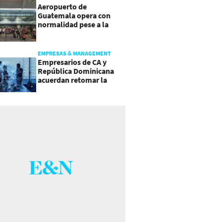
Aeropuerto de
Guatemala opera con
normalidad pese a la
actividad del volcán de
Fuego
EMPRESAS & MANAGEMENT
Empresarios de CA y
República Dominicana
acuerdan retomar la
agenda regional