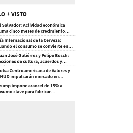
LO + VISTO
l Salvador: Actividad económica
uma cinco meses de crecimiento
rriba de 4%
ía Internacional de la Cerveza:
uando el consumo se convierte en
xperiencia
uan José Gutiérrez y Felipe Bosch:
ecciones de cultura, acuerdos y
ecisiones sin miedo
olsa Centroamericana de Valores y
NUD impulsarán mercado en
onduras
rump impone arancel de 15% a
nsumo clave para fabricar
emiconductores y paneles