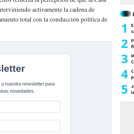
nterviniendo activamente la cadena de
miento total con la conducción política de
1
E
c
s
2
P
f
m
3
M
C
y
4
C
p
c
5
J
l
d