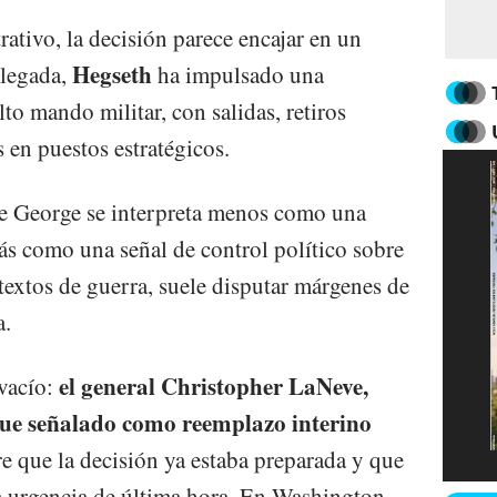
ativo, la decisión parece encajar en un
Hegseth
llegada,
ha impulsado una
lto mando militar, con salidas, retiros
 en puestos estratégicos.
 de George se interpreta menos como una
s como una señal de control político sobre
textos de guerra, suele disputar márgenes de
a.
el general Christopher LaNeve,
 vacío:
, fue señalado como reemplazo interino
re que la decisión ya estaba preparada y que
 urgencia de última hora. En Washington,