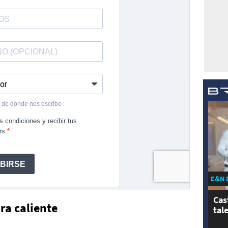
E&N 
Cas
ra caliente
tal