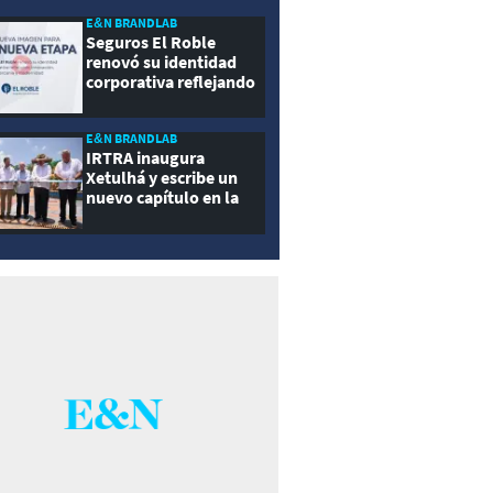
E&N BRANDLAB
Seguros El Roble
renovó su identidad
corporativa reflejando
innovación, cercanía y
modernidad
E&N BRANDLAB
IRTRA inaugura
Xetulhá y escribe un
nuevo capítulo en la
historia de la
recreación de
Guatemala