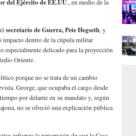
or del Ejército de EE.UU
., en medio de la
secretario de Guerra, Pete Hegseth
 el
, y
 impacto dentro de la cúpula militar
 especialmente delicado para la proyección
edio Oriente.
ítico porque no se trata de un cambio
evista. George, que ocupaba el cargo desde
 tiempo por delante en su mandato y, según
ajona, no se ofreció una explicación pública
citos refuerza la percepción
de que la Casa