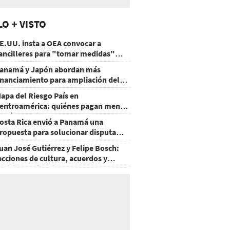
LO + VISTO
E.UU. insta a OEA convocar a
ancilleres para "tomar medidas"
obre Nicaragua
anamá y Japón abordan más
inanciamiento para ampliación del
etro
apa del Riesgo País en
entroamérica: quiénes pagan menos
 cuáles mejoraron
osta Rica envió a Panamá una
ropuesta para solucionar disputa
omercial
uan José Gutiérrez y Felipe Bosch:
ecciones de cultura, acuerdos y
ecisiones sin miedo