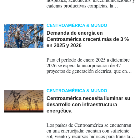
cadenas productivas completas, la
vulnerabilidad energética se traduce
rápidamente en impactos sociales y
económicos.
CENTROAMÉRICA & MUNDO
Demanda de energía en
Centroamérica crecerá más de 3 %
en 2025 y 2026
11-08-2025
Para el período de enero 2025 a diciembre
2026 se espera la incorporación de 47
proyectos de generación eléctrica, que en
conjunto sumarán 2,308.3 MW de nueva
capacidad en la región centroamericana.
CENTROAMÉRICA & MUNDO
Centroamérica necesita iluminar su
desarrollo con infraestructura
energética
04-08-2025
Los países de Centroamérica se encuentran
en una encrucijada: cuentan con suficiente
sol, viento y recursos hídricos para transitar