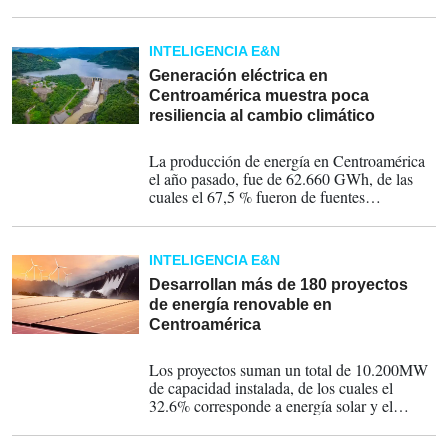
hacia una matriz de generación eléctrica
limpia, pero continúan sufriendo de
recurrentes apagones. ¿Cuáles son las causas,
INTELIGENCIA E&N
los desafíos y el paradigma superador?
Generación eléctrica en
Centroamérica muestra poca
resiliencia al cambio climático
19-02-2025
La producción de energía en Centroamérica
el año pasado, fue de 62.660 GWh, de las
cuales el 67,5 % fueron de fuentes
renovables, cuyo aporte tiene estacionalidad
y variabilidad y que no garantiza energía
firme y en condiciones de clima adverso
INTELIGENCIA E&N
pone en riesgo el suministro, advierte el
EOR.
Desarrollan más de 180 proyectos
de energía renovable en
Centroamérica
28-11-2024
Los proyectos suman un total de 10.200MW
de capacidad instalada, de los cuales el
32.6% corresponde a energía solar y el
19.89%, de acuerdo con el Ente Operador
Regional.