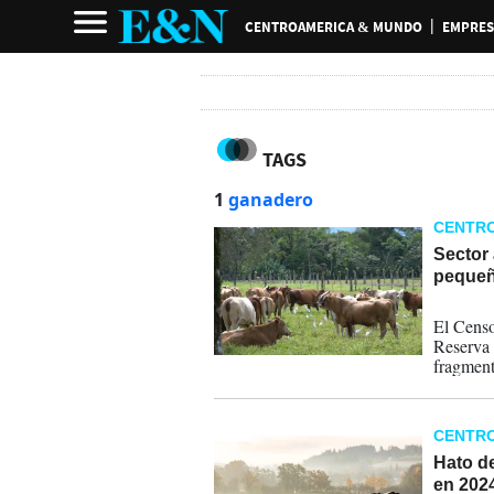
CENTROAMERICA & MUNDO
EMPRES
TAGS
1
ganadero
CENTR
Sector
pequeñ
15-01-
El Censo
Reserva 
fragment
combinan
CENTR
Hato d
en 202