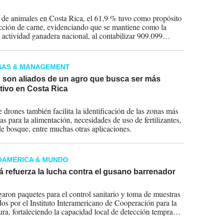
2025
l de animales en Costa Rica, el 61,9 % tuvo como propósito
cción de carne, evidenciando que se mantiene como la
l actividad ganadera nacional, al contabilizar 909.099
.
SAS & MANAGEMENT
 son aliados de un agro que busca ser más
tivo en Costa Rica
2025
e drones también facilita la identificación de las zonas más
as para la alimentación, necesidades de uso de fertilizantes,
de bosque, entre muchas otras aplicaciones.
OAMÉRICA & MUNDO
 refuerza la lucha contra el gusano barrenador
2025
garon paquetes para el control sanitario y toma de muestras
dos por el Instituto Interamericano de Cooperación para la
ura, fortaleciendo la capacidad local de detección temprana