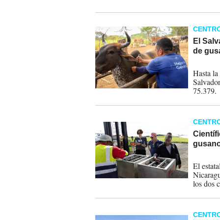
y control
CENTR
El Sal
de gus
24-07-
Hasta la
Salvador
75.379.
CENTR
Científ
gusano
05-11-
El estat
Nicaragu
los dos 
CENTR