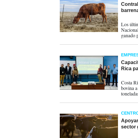
Contra
barren
03-11-
Los últi
Nacional
ganado p
EMPRE
Capaci
Rica pa
30-10-
Costa Ri
bovina a
tonelada
CENTR
Apoyará
sector
06-09-