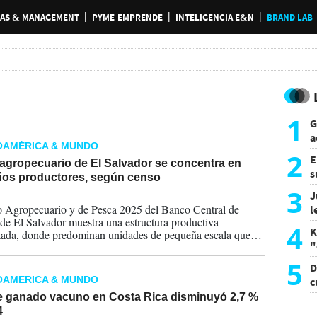
AS & MANAGEMENT
PYME-EMPRENDE
INTELIGENCIA E&N
BRAND LAB
1
G
a
OAMÉRICA & MUNDO
a
2
E
 agropecuario de El Salvador se concentra en
s
os productores, según censo
a
3
J
2026
 Agropecuario y de Pesca 2025 del Banco Central de
l
de El Salvador muestra una estructura productiva
d
4
K
ada, donde predominan unidades de pequeña escala que
"
 tradición, autoconsumo y venta directa.
L
5
D
OAMÉRICA & MUNDO
c
e
e ganado vacuno en Costa Rica disminuyó 2,7 %
4