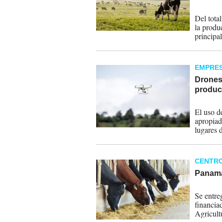
23-10-
Del tota
la produ
principa
animales
EMPRE
Drones
produc
16-09-
El uso d
apropiad
lugares 
CENTR
Panamá
05-09-
Se entre
financia
Agricult