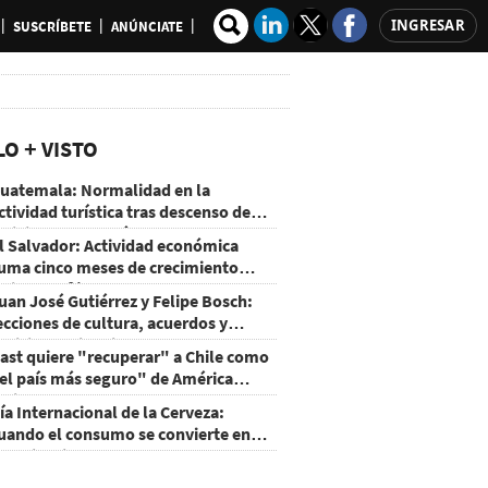
INGRESAR
SUSCRÍBETE
ANÚNCIATE
LO + VISTO
uatemala: Normalidad en la
ctividad turística tras descenso de
ctividad del volcán de Fuego
l Salvador: Actividad económica
uma cinco meses de crecimiento
rriba de 4%
uan José Gutiérrez y Felipe Bosch:
ecciones de cultura, acuerdos y
ecisiones sin miedo
ast quiere "recuperar" a Chile como
el país más seguro" de América
atina
ía Internacional de la Cerveza:
uando el consumo se convierte en
xperiencia