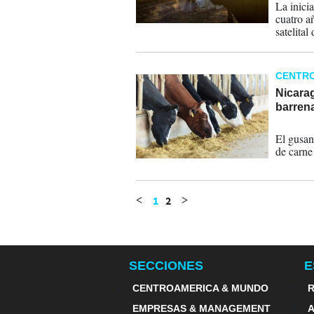
La inici
cuatro a
satelital
CENTR
Nicarag
barren
09-04-
El gusan
de carne
1
2
<
>
SECCIONES
E
CENTROAMERICA & MUNDO
R
EMPRESAS & MANAGEMENT