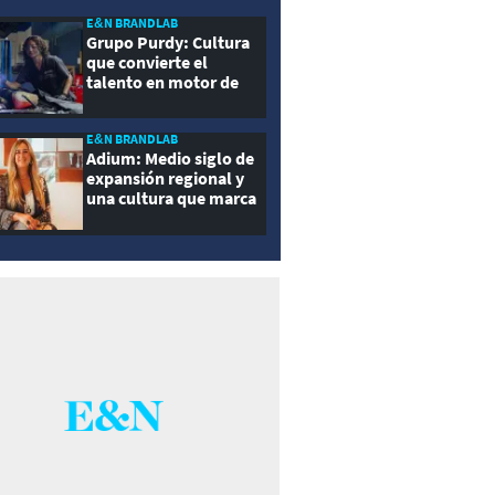
E&N BRANDLAB
Grupo Purdy: Cultura
que convierte el
talento en motor de
crecimiento
E&N BRANDLAB
Adium: Medio siglo de
expansión regional y
una cultura que marca
la diferencia