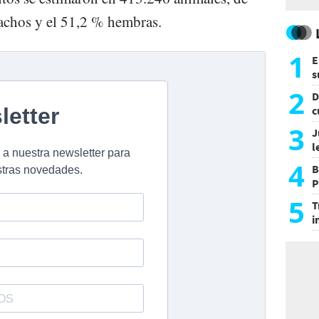
achos y el 51,2 % hembras.
1
E
s
a
2
D
c
e
3
J
l
d
4
B
P
H
5
T
i
s