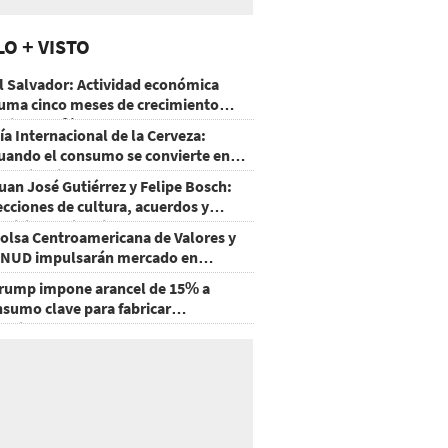
LO + VISTO
l Salvador: Actividad económica
uma cinco meses de crecimiento
rriba de 4%
ía Internacional de la Cerveza:
uando el consumo se convierte en
xperiencia
uan José Gutiérrez y Felipe Bosch:
ecciones de cultura, acuerdos y
ecisiones sin miedo
olsa Centroamericana de Valores y
NUD impulsarán mercado en
onduras
rump impone arancel de 15% a
nsumo clave para fabricar
emiconductores y paneles