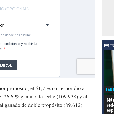
 por propósito, el 51,7 % correspondió a
E&N 
el 26,6 % ganado de leche (109.938) y el
Más
al ganado de doble propósito (89.612).
red
esp