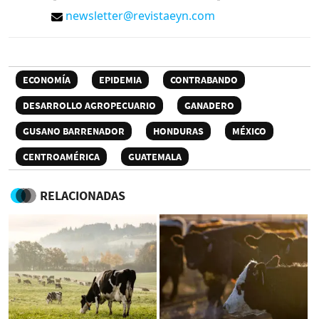
newsletter@revistaeyn.com
ECONOMÍA
EPIDEMIA
CONTRABANDO
DESARROLLO AGROPECUARIO
GANADERO
GUSANO BARRENADOR
HONDURAS
MÉXICO
CENTROAMÉRICA
GUATEMALA
RELACIONADAS