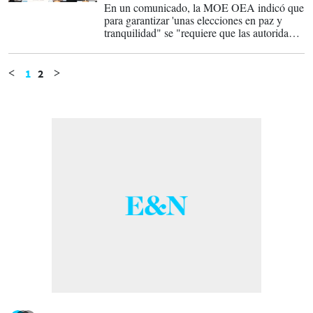
En un comunicado, la MOE OEA indicó que
para garantizar 'unas elecciones en paz y
tranquilidad" se "requiere que las autoridades
electorales puedan desarrollar su trabajo
técnico en los términos que la ley establece.
1
2
<
>