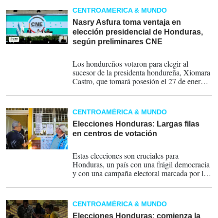
ello, exigió "investigar" a la empresa
CENTROAMÉRICA & MUNDO
responsable del portal de resultados
preliminares.
Nasry Asfura toma ventaja en
elección presidencial de Honduras,
según preliminares CNE
30-11-2025
Los hondureños votaron para elegir al
sucesor de la presidenta hondureña, Xiomara
Castro, que tomará posesión el 27 de enero
de 2026. Los candidatos con más
posibilidades de ser el próximo presidente
llamaron a cuidar el voto y esperar el
CENTROAMÉRICA & MUNDO
resultado del 100 % de las actas.
Recordemos que en Honduras gana quien
Elecciones Honduras: Largas filas
logre más votos, no existe la figura la una
en centros de votación
segunda vuelta.
30-11-2025
Estas elecciones son cruciales para
Honduras, un país con una frágil democracia
y con una campaña electoral marcada por las
denuncias de fraudes entre los partidos,
tensiones e, inclusive, acusaciones de
injerencia de las Fuerzas Armadas.
CENTROAMÉRICA & MUNDO
Elecciones Honduras: comienza la