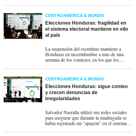
además que el Partido Liberal no acreditó el
sábado a su personal ante el ente electoral, lo
que también ha generado demoradas
CENTROAMÉRICA & MUNDO
adicionales en la conformación de los
equipos necesarios para el proceso.
Elecciones Honduras: fragilidad en
el sistema electoral mantiene en vilo
al país
08-12-2025
La suspensión del escrutinio mantiene a
Honduras en incertidumbre a más de una
semana de los comicios, en los que los
hondureños votaron para elegir a un
presidente, tres designados presidenciales,
298 alcaldías, 128 diputados para el
CENTROAMÉRICA & MUNDO
Parlamento local y 20 para el
Centroamericano.
Elecciones Honduras: sigue conteo
y crecen denuncias de
irregularidades
05-12-2025
Salvador Nasralla utilizó sus redes sociales
para asegurar que durante la madrugada se
había registrado un "apagón" en el sistema y
que un "algoritmo" habría modificado la
asignación de votos a favor de Asfura, por