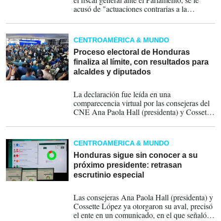
acusó de "actuaciones contrarias a la
Constitución de la República" y "negligencia
e incompetencia manifiesta para el
desempeño del cargo, derivadas de
CENTROAMÉRICA & MUNDO
actuaciones y omisiones que, de manera
reiterada y sistemática, han contravenido la
Proceso electoral de Honduras
Constitución, la Ley del Ministerio Público
finaliza al límite, con resultados para
(Fiscalía), la Ley Electoral de Honduras y la
alcaldes y diputados
Ley Orgánica y Procesal Electoral".
31-12-2025
La declaración fue leída en una
comparecencia virtual por las consejeras del
CNE Ana Paola Hall (presidenta) y Cossette
López, representantes de los partidos Liberal
y Nacional, respectivamente, junto con el
suplente Carlos Cardona, ante la ausencia del
CENTROAMÉRICA & MUNDO
consejero Marlon Ochoa, de Libre, quien no
reconoce los resultados.
Honduras sigue sin conocer a su
próximo presidente: retrasan
escrutinio especial
14-12-2025
Las consejeras Ana Paola Hall (presidenta) y
Cossette López ya otorgaron su aval, precisó
el ente en un comunicado, en el que señaló