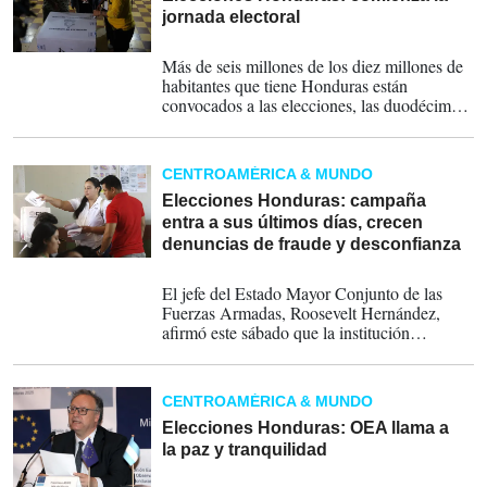
jornada electoral
30-11-2025
Más de seis millones de los diez millones de
habitantes que tiene Honduras están
convocados a las elecciones, las duodécimas
consecutivas desde que en 1980 se restauró
el orden constitucional después de casi 20
años de regímenes militares.
CENTROAMÉRICA & MUNDO
Elecciones Honduras: campaña
entra a sus últimos días, crecen
denuncias de fraude y desconfianza
03-11-2025
El jefe del Estado Mayor Conjunto de las
Fuerzas Armadas, Roosevelt Hernández,
afirmó este sábado que la institución
garantizará el desarrollo de unas elecciones
“limpias y transparentes”.
CENTROAMÉRICA & MUNDO
Elecciones Honduras: OEA llama a
la paz y tranquilidad
01-11-2025