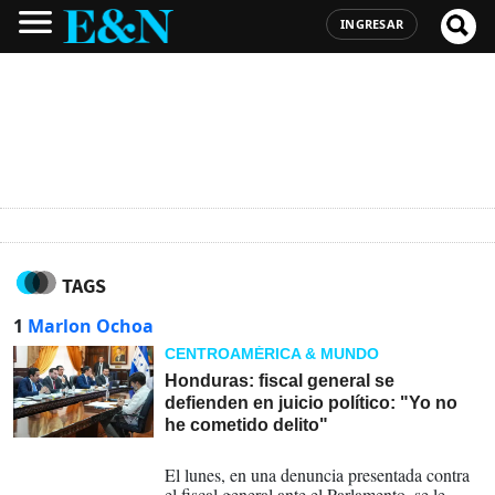
INGRESAR
TAGS
1
Marlon Ochoa
CENTROAMÉRICA & MUNDO
Honduras: fiscal general se
defienden en juicio político: "Yo no
he cometido delito"
25-03-2026
El lunes, en una denuncia presentada contra
el fiscal general ante el Parlamento, se le