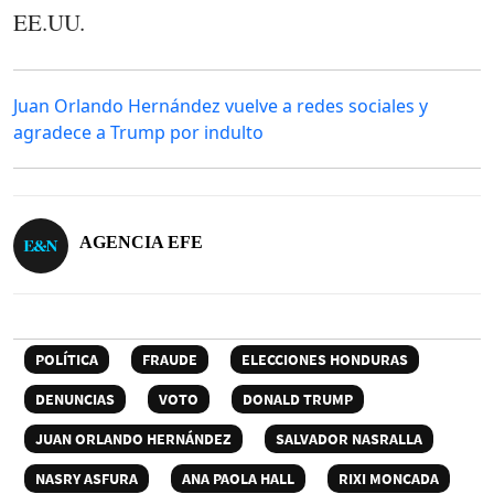
EE.UU.
Juan Orlando Hernández vuelve a redes sociales y
agradece a Trump por indulto
AGENCIA EFE
POLÍTICA
FRAUDE
ELECCIONES HONDURAS
DENUNCIAS
VOTO
DONALD TRUMP
JUAN ORLANDO HERNÁNDEZ
SALVADOR NASRALLA
NASRY ASFURA
ANA PAOLA HALL
RIXI MONCADA