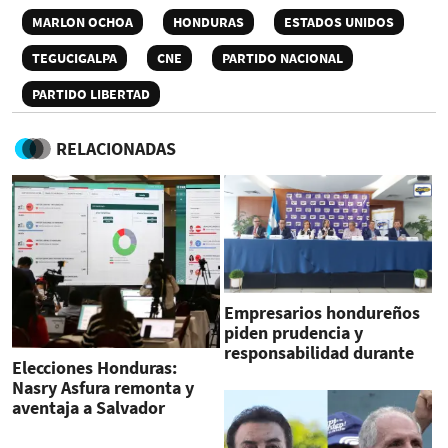
MARLON OCHOA
HONDURAS
ESTADOS UNIDOS
TEGUCIGALPA
CNE
PARTIDO NACIONAL
PARTIDO LIBERTAD
RELACIONADAS
Empresarios hondureños
piden prudencia y
responsabilidad durante
Elecciones Honduras:
el conteo de votos
Nasry Asfura remonta y
aventaja a Salvador
Nasralla