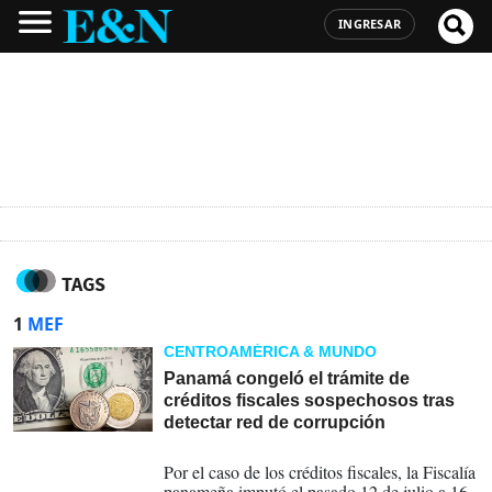
INGRESAR
TAGS
1
MEF
CENTROAMÉRICA & MUNDO
Panamá congeló el trámite de
créditos fiscales sospechosos tras
detectar red de corrupción
27-07-2026
Por el caso de los créditos fiscales, la Fiscalía
panameña imputó el pasado 12 de julio a 16