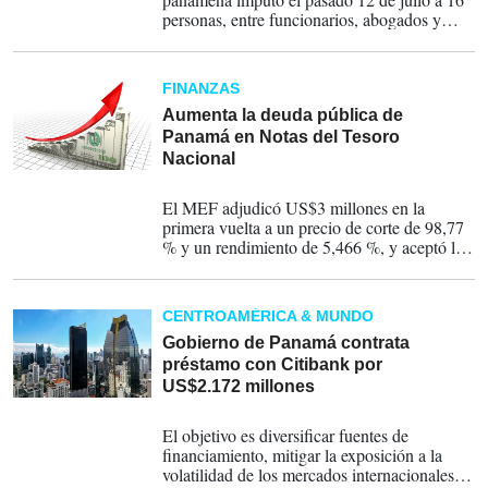
personas, entre funcionarios, abogados y
particulares, por la presunta comisión de los
delitos de crimen organizado, corrupción de
servidores públicos, contra la fe pública y
FINANZAS
blanqueo de capitales, precisa la nota del
Ministerio Público.
Aumenta la deuda pública de
Panamá en Notas del Tesoro
Nacional
22-05-2026
El MEF adjudicó US$3 millones en la
primera vuelta a un precio de corte de 98,77
% y un rendimiento de 5,466 %, y aceptó la
totalidad de las ofertas no competitivas por
US$20,5 millones, totalizando una
colocación de US$23,5 millones.
CENTROAMÉRICA & MUNDO
Gobierno de Panamá contrata
préstamo con Citibank por
US$2.172 millones
14-04-2026
El objetivo es diversificar fuentes de
financiamiento, mitigar la exposición a la
volatilidad de los mercados internacionales y