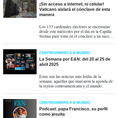
¡Sin acceso a internet, ni celular!
Vaticano aislará el cónclave de esta
manera
05-05-2025
Los 133 cardenales electores se encerrarán
desde este miércoles por el día en la Capilla
Sixtina para votar en el cónclave a un sucesor
de Francisco, mientras que pasarán la noche
en edificios del Vaticano como la Casa de
Santa Marta y alguna otra dependencia.
CENTROAMÉRICA & MUNDO
La Semana por E&N: del 20 al 25 de
abril 2025
25-04-2025
Estas son las noticias más leídas de la
semana, aquellas que marcaron la agenda de
la región centroamericana y el mundo.
CENTROAMÉRICA & MUNDO
Podcast: papa Francisco, su perfil
como jesuita