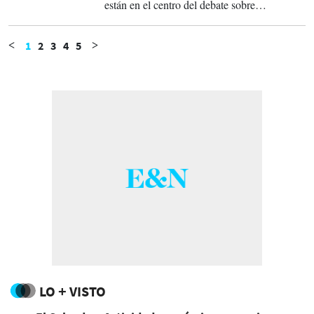
están en el centro del debate sobre
sostenibilidad empresarial: el enfoque de
capitalismo de stakeholders, la economía
circular, la justicia social y el bienestar
1
2
3
4
5
<
>
humano integral como verdadera medida del
progreso.
LO + VISTO