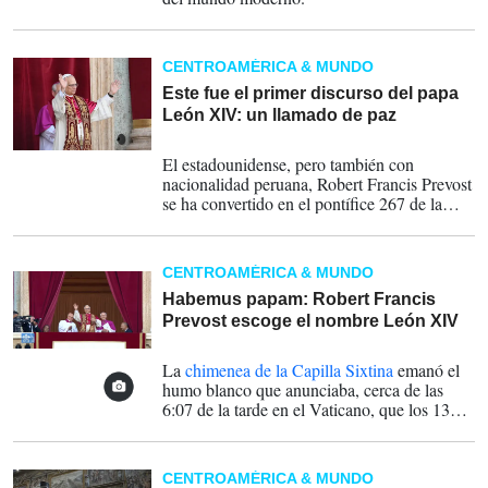
CENTROAMÉRICA & MUNDO
Este fue el primer discurso del papa
León XIV: un llamado de paz
08-05-2025
El estadounidense, pero también con
nacionalidad peruana, Robert Francis Prevost
se ha convertido en el pontífice 267 de la
historia, tras ser elegido por los 133
cardenales reunidos en el segundo día de
cónclave, que se han decantado por un perfil
CENTROAMÉRICA & MUNDO
muy cercano a su predecesor, el papa
Francisco.
Habemus papam: Robert Francis
Prevost escoge el nombre León XIV
08-05-2025
La
chimenea de la Capilla Sixtina
emanó el
humo blanco que anunciaba, cerca de las
6:07 de la tarde en el Vaticano, que los 133
cardenales encerrados desde este miércoles
para buscar un sucesor del papa Francisco ya
lo habían elegido.
CENTROAMÉRICA & MUNDO