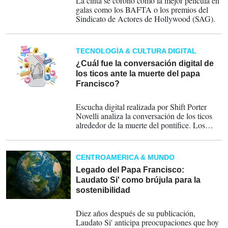
La cinta se coronó como la mejor película en
galas como los BAFTA o los premios del
Sindicato de Actores de Hollywood (SAG).
TECNOLOGÍA & CULTURA DIGITAL
¿Cuál fue la conversación digital de
los ticos ante la muerte del papa
Francisco?
23-04-2025
Escucha digital realizada por Shift Porter
Novelli analiza la conversación de los ticos
alrededor de la muerte del pontífice. Los
usuarios reaccionaron con fe, miedo y
sospechas ante la muerte del papa.
CENTROAMÉRICA & MUNDO
Legado del Papa Francisco:
Laudato Si' como brújula para la
sostenibilidad
22-04-2025
Diez años después de su publicación,
Laudato Si' anticipa preocupaciones que hoy