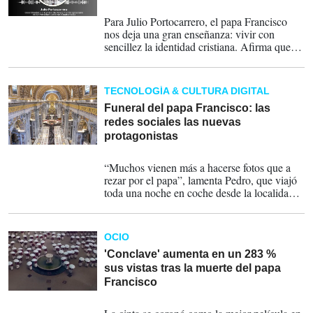
25-04-2025
Para Julio Portocarrero, el papa Francisco
nos deja una gran enseñanza: vivir con
sencillez la identidad cristiana. Afirma que
esta sopesa en "los que estamos involucrados
con las obras de la Compañía de Jesús, a no
perder ese germen jesuítico", detalla en una
TECNOLOGÍA & CULTURA DIGITAL
conversación con E&N.
Funeral del papa Francisco: las
redes sociales las nuevas
protagonistas
25-04-2025
“Muchos vienen más a hacerse fotos que a
rezar por el papa”, lamenta Pedro, que viajó
toda una noche en coche desde la localidad
española de Murcia para despedirse del papa.
OCIO
'Conclave' aumenta en un 283 %
sus vistas tras la muerte del papa
Francisco
23-04-2025