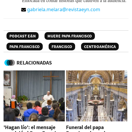
Enfocada en contar historias que cautiven a la audiencia.
gabriela.melara@revistaeyn.com
PODCAST E&N
MUERE PAPA FRANCISCO
PAPA FRANCISCO
FRANCISCO
CENTROAMÉRICA
RELACIONADAS
'Hagan lío': el mensaje
Funeral del papa