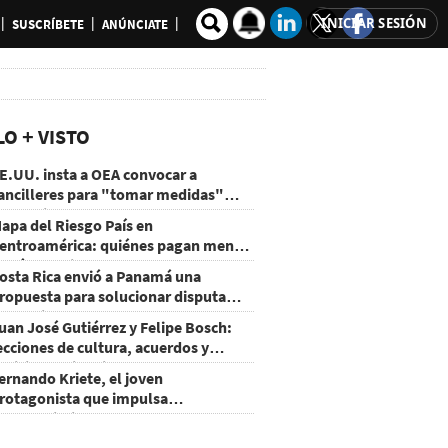
INICIAR SESIÓN
SUSCRÍBETE
ANÚNCIATE
LO + VISTO
E.UU. insta a OEA convocar a
ancilleres para "tomar medidas"
obre Nicaragua
apa del Riesgo País en
entroamérica: quiénes pagan menos
 cuáles mejoraron
osta Rica envió a Panamá una
ropuesta para solucionar disputa
omercial
uan José Gutiérrez y Felipe Bosch:
ecciones de cultura, acuerdos y
ecisiones sin miedo
ernando Kriete, el joven
rotagonista que impulsa
mprendimientos y talentos
ecnológicos