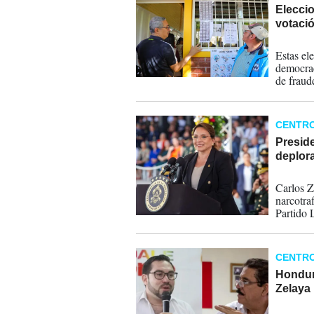
Eleccio
votaci
30-11-
Estas el
democrac
de fraude
injerenc
CENTR
Presid
deplora
07-09-
Carlos Z
narcotra
Partido 
y secret
CENTR
Hondura
Zelaya
07-02-