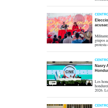
político.
CENTR
Elecci
acusac
16-12-
Militant
grupos a
protesta 
que hizo
CENTR
Nasry A
Hondur
30-11-
Los hond
hondureñ
2026. Lo
presiden
de las a
votos, no
CENTR