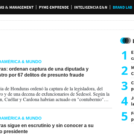
AS & MANAGEMENT
PYME-EMPRENDE
INTELIGENCIA E&N
BRAND LAB
1
E
c
OAMÉRICA & MUNDO
s
2
M
as: ordenan captura de una diputada y
C
tro por 67 delitos de presunto fraude
y
3
C
2026
cia de Honduras ordenó la captura de la legisladora, del
p
ro y de una decena de exfuncionarios de Sedesol. Según la
c
4
J
n, Cuéllar y Cardona habrían actuado en "contubernio"
l
raudar más de seis millones de lempiras (227.961 dólares)
cas estatales.
d
5
F
OAMÉRICA & MUNDO
p
e
s sigue en escrutinio y sin conocer a su
t
o presidente