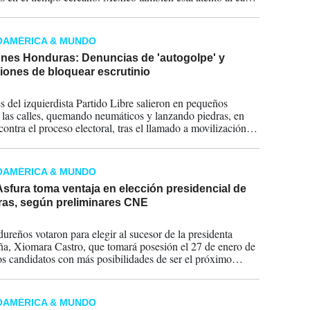
OAMÉRICA & MUNDO
ones Honduras: Denuncias de 'autogolpe' y
iones de bloquear escrutinio
2025
es del izquierdista Partido Libre salieron en pequeños
 las calles, quemando neumáticos y lanzando piedras, en
contra el proceso electoral, tras el llamado a movilización
 el sábado su coordinador general, Manuel Zelaya.
OAMÉRICA & MUNDO
sfura toma ventaja en elección presidencial de
as, según preliminares CNE
2025
ureños votaron para elegir al sucesor de la presidenta
a, Xiomara Castro, que tomará posesión el 27 de enero de
s candidatos con más posibilidades de ser el próximo
te llamaron a cuidar el voto y esperar el resultado del 100 %
ctas. Recordemos que en Honduras gana quien logre más
 existe la figura la una segunda vuelta.
OAMÉRICA & MUNDO