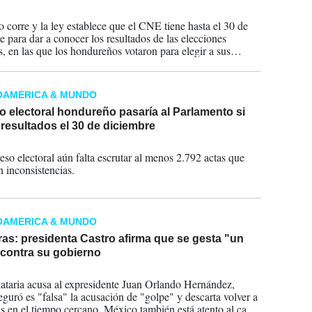
2025
o corre y la ley establece que el CNE tiene hasta el 30 de
e para dar a conocer los resultados de las elecciones
s, en las que los hondureños votaron para elegir a sus
es en los niveles presidencial, municipal y legislativo.
OAMÉRICA & MUNDO
 electoral hondureño pasaría al Parlamento si
resultados el 30 de diciembre
2025
eso electoral aún falta escrutar al menos 2.792 actas que
n inconsistencias.
OAMÉRICA & MUNDO
as: presidenta Castro afirma que se gesta "un
 contra su gobierno
2025
taria acusa al expresidente Juan Orlando Hernández,
eguró es "falsa" la acusación de "golpe" y descarta volver a
 en el tiempo cercano. México también está atento al caso