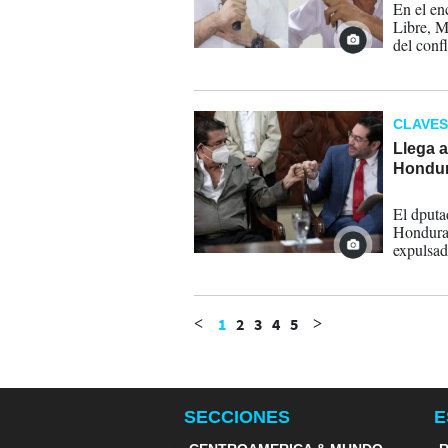
En el en
Libre, M
del confl
CLAVES
Llega a
Hondu
07-02-
El dputa
Honduras
expulsad
1
2
3
4
5
<
>
SECCIONES
E