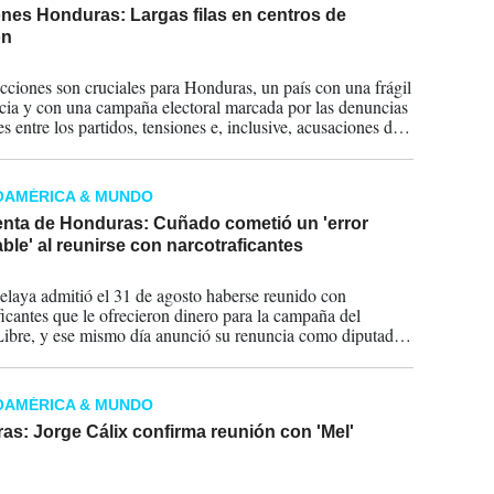
nes Honduras: Largas filas en centros de
ón
2025
ecciones son cruciales para Honduras, un país con una frágil
ia y con una campaña electoral marcada por las denuncias
s entre los partidos, tensiones e, inclusive, acusaciones de
ia de las Fuerzas Armadas.
OAMÉRICA & MUNDO
enta de Honduras: Cuñado cometió un 'error
ble' al reunirse con narcotraficantes
2024
elaya admitió el 31 de agosto haberse reunido con
ficantes que le ofrecieron dinero para la campaña del
Libre, y ese mismo día anunció su renuncia como diputado
ario del Parlamento hondureño.
OAMÉRICA & MUNDO
s: Jorge Cálix confirma reunión con 'Mel'
2022