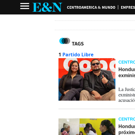
CENTROAMERICA & MUNDO
EMPRES
TAGS
1
Partido Libre
CENTR
Hondur
exminis
03-02-
La Justi
exminist
acusació
para def
de las ar
CENTR
Hondura
próxim