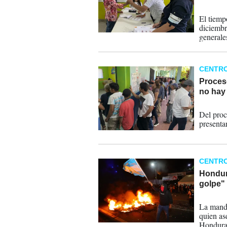
22-12-
El tiemp
diciembr
generale
autoridad
CENTR
Proceso
no hay 
18-12-
Del proc
presenta
CENTR
Hondur
golpe"
16-12-
La manda
quien as
Honduras