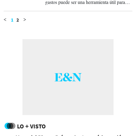
gastos puede ser una herramienta útil para
ayudarle a comprender a dónde va su dinero
cada mes.
1
2
<
>
LO + VISTO