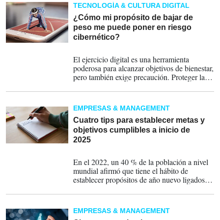
TECNOLOGÍA & CULTURA DIGITAL
¿Cómo mi propósito de bajar de
peso me puede poner en riesgo
cibernético?
15-01-2025
El ejercicio digital es una herramienta
poderosa para alcanzar objetivos de bienestar,
pero también exige precaución. Proteger la
privacidad y seguridad debe ser parte integral
de las metas para el 2025.
EMPRESAS & MANAGEMENT
Cuatro tips para establecer metas y
objetivos cumplibles a inicio de
2025
09-01-2025
En el 2022, un 40 % de la población a nivel
mundial afirmó que tiene el hábito de
establecer propósitos de año nuevo ligados a
áreas de salud, ahorro de dinero, y desarrollo
de nuevas habilidades.
EMPRESAS & MANAGEMENT