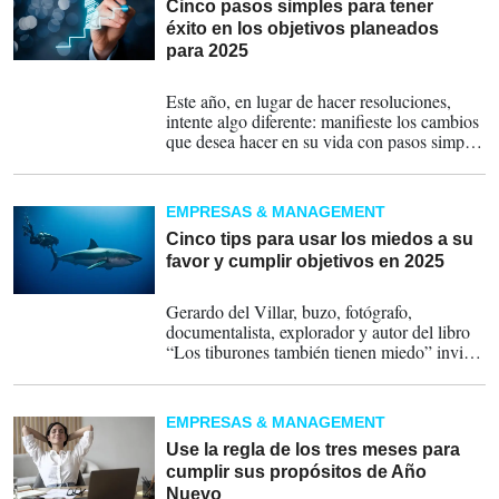
Cinco pasos simples para tener
éxito en los objetivos planeados
para 2025
07-01-2025
Este año, en lugar de hacer resoluciones,
intente algo diferente: manifieste los cambios
que desea hacer en su vida con pasos simples
y prácticos.
EMPRESAS & MANAGEMENT
Cinco tips para usar los miedos a su
favor y cumplir objetivos en 2025
06-01-2025
Gerardo del Villar, buzo, fotógrafo,
documentalista, explorador y autor del libro
“Los tiburones también tienen miedo” invita
a replantear la relación con esta emoción, y a
través de su obra comparte una visión
transformadora.
EMPRESAS & MANAGEMENT
Use la regla de los tres meses para
cumplir sus propósitos de Año
Nuevo