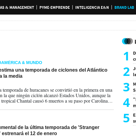
AS & MANAGEMENT
PYME-EMPRENDE
INTELIGENCIA E&N
BRAND LAB
1
D
c
OAMÉRICA & MUNDO
e
2
J
stima una temporada de ciclones del Atlántico
l
a la media
d
3
M
2026
a temporada de huracanes se convirtió en la primera en una
S
n la que ningún ciclón alcanzó Estados Unidos, aunque la
a
4
“
 tropical Chantal causó 6 muertos a su paso por Carolina
m
e.
d
5
E
s
U
mental de la última temporada de 'Stranger
 estrenará el 12 de enero