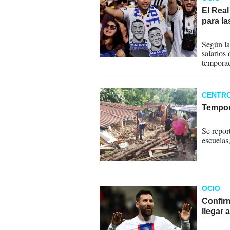
El Real
para l
03-06-
Según la
salarios 
temporad
CENTR
Tempor
11-07-
Se repor
escuelas
OCIO
Confir
llegar 
01-06-