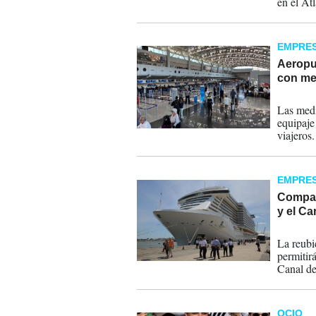
en el At
EMPRE
Aeropue
con me
09-11-
Las medi
equipaje
viajeros.
EMPRE
Compañ
y el Ca
28-10-
La reubi
permitirá
Canal de
OCIO