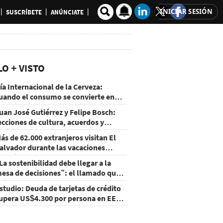
INICIAR SESIÓN
SUSCRÍBETE
ANÚNCIATE
LO + VISTO
ía Internacional de la Cerveza:
uando el consumo se convierte en
xperiencia
uan José Gutiérrez y Felipe Bosch:
ecciones de cultura, acuerdos y
ecisiones sin miedo
ás de 62.000 extranjeros visitan El
alvador durante las vacaciones
gostinas
La sostenibilidad debe llegar a la
esa de decisiones”: el llamado que
eja CentraRSE
studio: Deuda de tarjetas de crédito
upera US$4.300 por persona en EE.
U.