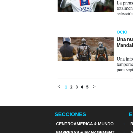
La prens
totalmen
selecció
OCIO
Una nu
Mandal
16-05-
Una info
temporad
para sept
1
2
3
4
5
<
>
SECCIONES
E
CENTROAMERICA & MUNDO
R
EMPRESAS & MANAGEMENT