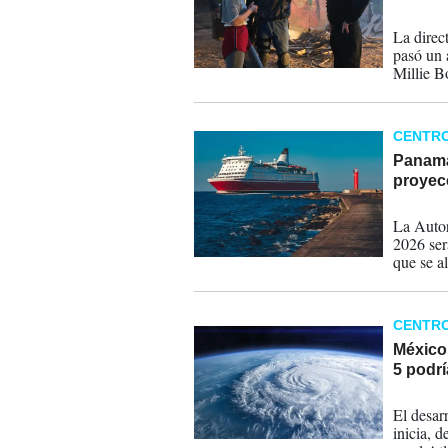
06-01-
La direc
pasó un 
Millie 
Wolfhar
CENTR
Panamá
proyec
06-10-
La Autor
2026 ser
que se a
CENTR
México 
5 podrí
08-05-
El desar
inicia, d