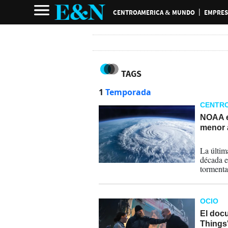
CENTROAMERICA & MUNDO
EMPRES
TAGS
1
Temporada
CENTR
NOAA e
menor 
21-05-
La últim
década e
tormenta
del Nort
OCIO
El docu
Things'