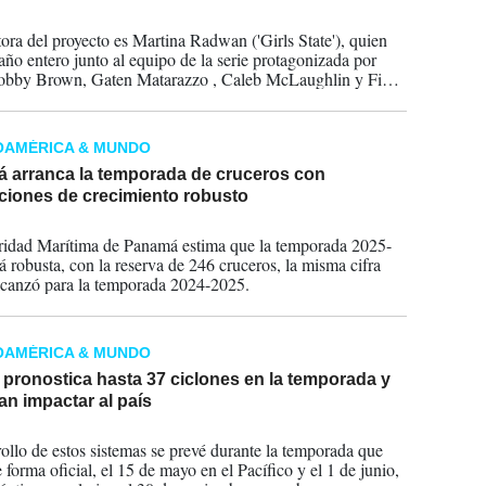
2026
tora del proyecto es Martina Radwan ('Girls State'), quien
año entero junto al equipo de la serie protagonizada por
Bobby Brown, Gaten Matarazzo , Caleb McLaughlin y Finn
d.
OAMÉRICA & MUNDO
 arranca la temporada de cruceros con
ciones de crecimiento robusto
2025
idad Marítima de Panamá estima que la temporada 2025-
á robusta, con la reserva de 246 cruceros, la misma cifra
lcanzó para la temporada 2024-2025.
OAMÉRICA & MUNDO
pronostica hasta 37 ciclones en la temporada y
an impactar al país
2025
rollo de estos sistemas se prevé durante la temporada que
e forma oficial, el 15 de mayo en el Pacífico y el 1 de junio,