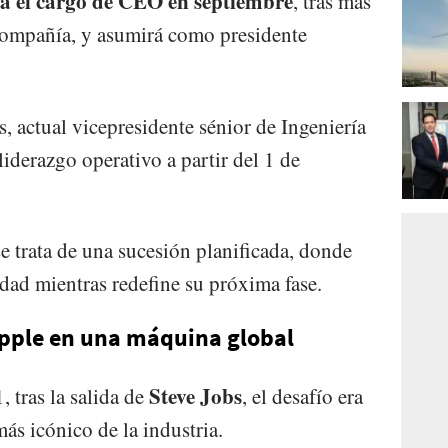
á el cargo de CEO en septiembre
, tras más
 compañía, y asumirá como presidente
, actual vicepresidente sénior de Ingeniería
iderazgo operativo a partir del 1 de
 trata de una sucesión planificada, donde
idad mientras redefine su próxima fase.
Apple en una máquina global
Steve Jobs
tras la salida de
, el desafío era
ás icónico de la industria.