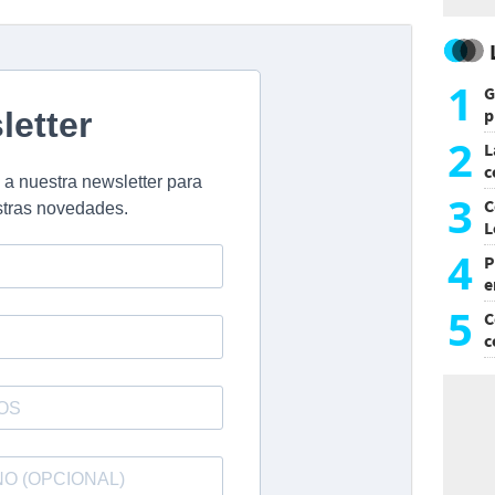
1
G
p
e
2
L
c
G
3
C
L
4
P
e
p
5
C
c
c