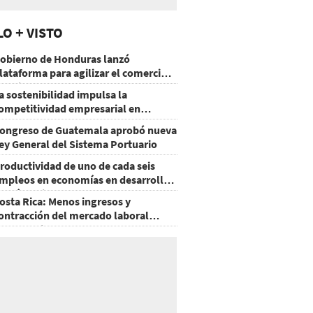
LO + VISTO
obierno de Honduras lanzó
lataforma para agilizar el comercio
xterior
a sostenibilidad impulsa la
ompetitividad empresarial en
uatemala
ongreso de Guatemala aprobó nueva
ey General del Sistema Portuario
roductividad de uno de cada seis
mpleos en economías en desarrollo
odría mejorar por la IA
osta Rica: Menos ingresos y
ontracción del mercado laboral
ausan baja del consumo