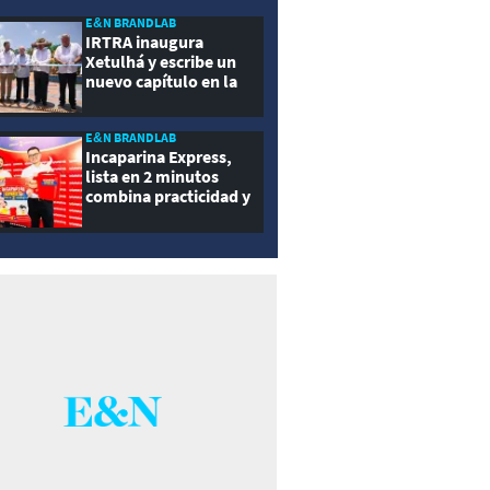
ernidad
E&N BRANDLAB
IRTRA inaugura
Xetulhá y escribe un
nuevo capítulo en la
historia de la
recreación de
Guatemala
E&N BRANDLAB
Incaparina Express,
lista en 2 minutos
combina practicidad y
nutrición