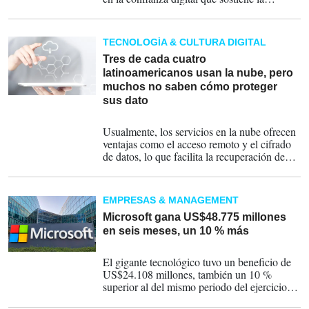
operación cuando el trabajo se distribuye
entre oficinas, hogares, dispositivos
personales y plataformas en la nube.
TECNOLOGÍA & CULTURA DIGITAL
Tres de cada cuatro
latinoamericanos usan la nube, pero
muchos no saben cómo proteger
sus dato
29-08-2025
Usualmente, los servicios en la nube ofrecen
ventajas como el acceso remoto y el cifrado
de datos, lo que facilita la recuperación de
archivos en caso de pérdida o daño de un
dispositivo.
EMPRESAS & MANAGEMENT
Microsoft gana US$48.775 millones
en seis meses, un 10 % más
30-01-2025
El gigante tecnológico tuvo un beneficio de
US$24.108 millones, también un 10 %
superior al del mismo periodo del ejercicio
anterior, y unos ingresos de US$69.632