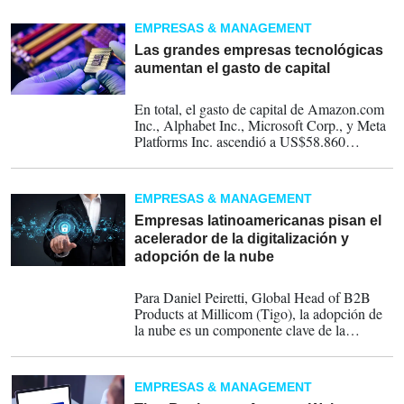
millones, un 12 % más altos.
EMPRESAS & MANAGEMENT
Las grandes empresas tecnológicas
aumentan el gasto de capital
08-11-2024
En total, el gasto de capital de Amazon.com
Inc., Alphabet Inc., Microsoft Corp., y Meta
Platforms Inc. ascendió a US$58.860
millones en el tercer trimestre, frente a los
US$36.950 millones del año anterior.
EMPRESAS & MANAGEMENT
Empresas latinoamericanas pisan el
acelerador de la digitalización y
adopción de la nube
27-10-2024
Para Daniel Peiretti, Global Head of B2B
Products at Millicom (Tigo), la adopción de
la nube es un componente clave de la
estrategia tecnológica de muchas empresas.
Esta evolución ha superado las dudas
iniciales en torno a la seguridad y las barreras
EMPRESAS & MANAGEMENT
financieras, demostrando que la