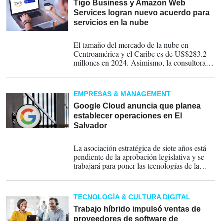
transformación digital es una prioridad tanto
Tigo Business y Amazon Web
para grandes corporativos como para
Services logran nuevo acuerdo para
PYMEs.
servicios en la nube
04-07-2024
El tamaño del mercado de la nube en
Centroamérica y el Caribe es de US$283.2
millones en 2024. Asimismo, la consultora
prevé un crecimiento CAGR de 18,6 % entre
2023 y 2028.
EMPRESAS & MANAGEMENT
Google Cloud anuncia que planea
establecer operaciones en El
Salvador
29-08-2023
La asociación estratégica de siete años está
pendiente de la aprobación legislativa y se
trabajará para poner las tecnologías de la
nube en el centro del esfuerzo de
modernización del país.
TECNOLOGÍA & CULTURA DIGITAL
Trabajo híbrido impulsó ventas de
proveedores de software de