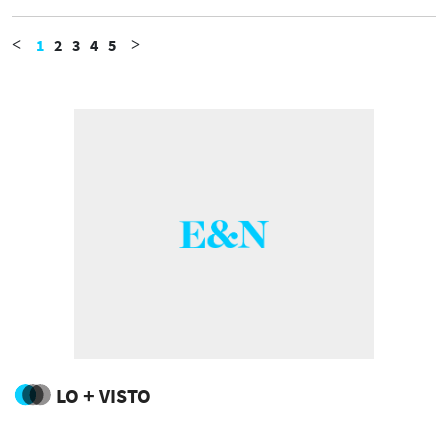
pacientes.
1
2
3
4
5
<
>
LO + VISTO