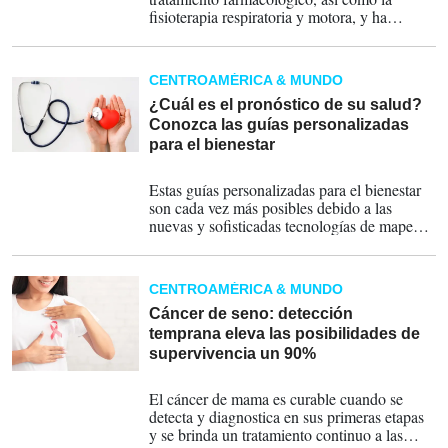
fisioterapia respiratoria y motora, y ha
dedicado la jornada a la oración y a trabajar
un poco, indicaron las fuentes vaticanas.
CENTROAMÉRICA & MUNDO
¿Cuál es el pronóstico de su salud?
Conozca las guías personalizadas
para el bienestar
08-12-2024
Estas guías personalizadas para el bienestar
son cada vez más posibles debido a las
nuevas y sofisticadas tecnologías de mapeo
genómico que registran los datos que abarcan
todo el genoma.
CENTROAMÉRICA & MUNDO
Cáncer de seno: detección
temprana eleva las posibilidades de
supervivencia un 90%
10-10-2024
El cáncer de mama es curable cuando se
detecta y diagnostica en sus primeras etapas
y se brinda un tratamiento continuo a las