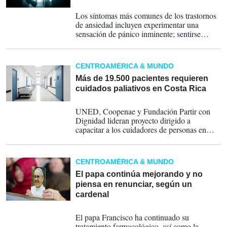
19-04-2025
Los síntomas más comunes de los trastornos
de ansiedad incluyen experimentar una
sensación de pánico inminente; sentirse
impotente o nervioso; hiperventilar; aumento
de la frecuencia cardíaca; pensar
obsesivamente en el desencadenante de su
CENTROAMÉRICA & MUNDO
pánico; sudar y temblar.
Más de 19.500 pacientes requieren
cuidados paliativos en Costa Rica
25-03-2025
UNED, Coopenae y Fundación Partir con
Dignidad lideran proyecto dirigido a
capacitar a los cuidadores de personas en
fase terminal en Costa Rica.
CENTROAMÉRICA & MUNDO
El papa continúa mejorando y no
piensa en renunciar, según un
cardenal
21-03-2025
El papa Francisco ha continuado su
tratamiento farmacológico, así como la