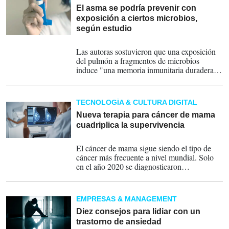
El asma se podría prevenir con
exposición a ciertos microbios,
según estudio
03-03-2026
Las autoras sostuvieron que una exposición
del pulmón a fragmentos de microbios
induce "una memoria inmunitaria duradera
que bloquea eficazmente las reacciones
alérgicas posteriores durante varios meses".
TECNOLOGÍA & CULTURA DIGITAL
Nueva terapia para cáncer de mama
cuadriplica la supervivencia
17-05-2025
El cáncer de mama sigue siendo el tipo de
cáncer más frecuente a nivel mundial. Solo
en el año 2020 se diagnosticaron
aproximadamente 2 millones de casos,
causando alrededor de 685.000 muertes en
todo el mundo.
EMPRESAS & MANAGEMENT
Diez consejos para lidiar con un
trastorno de ansiedad