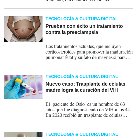
isquiotibiales del propio paciente.
TECNOLOGÍA & CULTURA DIGITAL
Prueban con éxito un tratamiento
contra la preeclampsia
28-04-2026
Los tratamientos actuales, que incluyen
corticosteroides para promover la maduración
pulmonar fetal y sulfato de magnesio para
prevenir convulsiones, no sirven para
prolongar el embarazo de forma segura en
mujeres que presentan la enfermedad en un
TECNOLOGÍA & CULTURA DIGITAL
estado muy prematuro.
Nuevo caso: Trasplante de células
madre logra la curación del VIH
14-04-2026
El ‘paciente de Oslo’ es un hombre de 63
años que fue diagnosticado de VIH a los 44.
En 2020 recibió un trasplante de células
madre para tratar un síndrome
mielodiplásico, un tipo de cáncer de sangre,
y se buscó un donante con la mutación
TECNOLOGÍA & CULTURA DIGITAL
genética natural CCR5-delta 32.