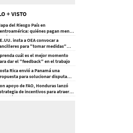
LO + VISTO
apa del Riesgo País en
entroamérica: quiénes pagan menos
 cuáles mejoraron
E.UU. insta a OEA convocar a
ancilleres para "tomar medidas"
obre Nicaragua
prenda cuál es el mejor momento
ara dar el "feedback" en el trabajo
osta Rica envió a Panamá una
ropuesta para solucionar disputa
omercial
on apoyo de FAO, Honduras lanzó
strategia de incentivos para atraer
nversión al agro