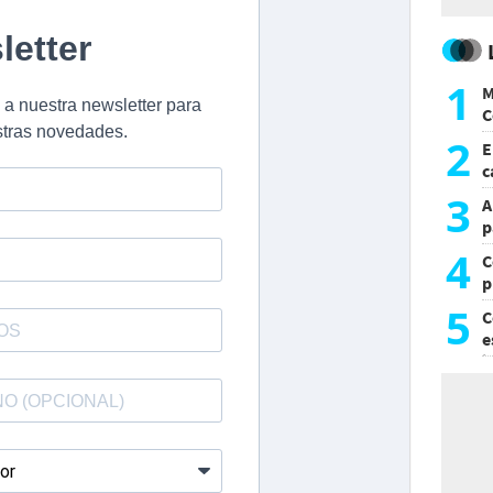
1
M
C
y
2
E
c
s
3
A
p
4
C
p
c
5
C
e
i