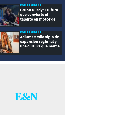
E&N BRANDLAB
Grupo Purdy: Cultura
que convierte el
talento en motor de
crecimiento
E&N BRANDLAB
Adium: Medio siglo de
expansión regional y
una cultura que marca
la diferencia