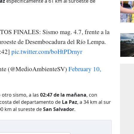
Paz
específicamente a 61 km al suroeste de
OS FINALES: Sismo mag. 4.7, frente a la
suroeste de Desembocadura del Río Lempa.
2:42]
pic.twitter.com/boHtPDrnyr
iente (@MedioAmbienteSV)
February 10,
 otro sismo, a las
02:47 de la mañana
, con
a costa del departamento de
La Paz
, a 34 km al sur
00 km al sureste de
San Salvador
.