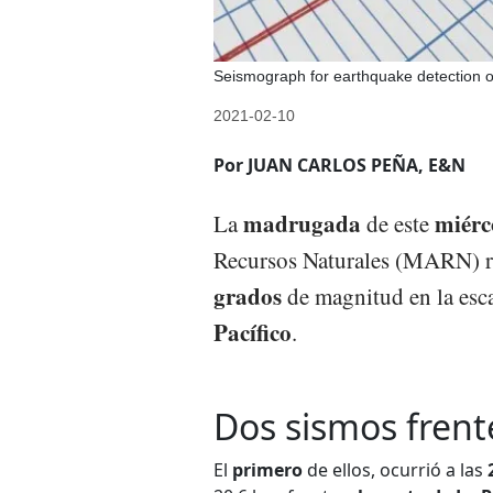
Seismograph for earthquake detection or 
2021-02-10
Por JUAN CARLOS PEÑA, E&N
madrugada
miérc
La
de este
Recursos Naturales (MARN) 
grados
de magnitud en la esca
Pacífico
.
Dos sismos frente
El
primero
de ellos, ocurrió a las