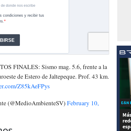
OS FINALES: Sismo mag. 5.6, frente a la
uroeste de Estero de Jaltepeque. Prof. 43 km.
tter.com/Z85kAeFPys
iente (@MedioAmbienteSV)
February 10,
E&N 
Más
red
esp
mos