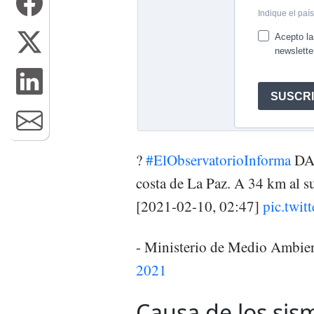
?
#ElObservatorioInforma
DAT
costa de La Paz. A 34 km al s
[2021-02-10, 02:47]
pic.twi
- Ministerio de Medio Amb
2021
Causa de los sis