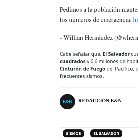
Pedimos a la población manten
los números de emergencia.
h
- Willian Hernández (@wher
Cabe señalar que,
El Salvador
cue
cuadrados
y 6.6 millones de hab
Cinturón de Fuego
del Pacífico, 
frecuentes sismos.
REDACCIÓN E&N
SISMOS
EL SALVADOR