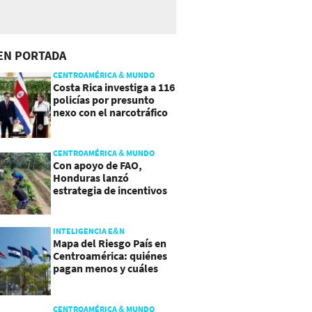
EN PORTADA
CENTROAMÉRICA & MUNDO
Costa Rica investiga a 116
policías por presunto
nexo con el narcotráfico
CENTROAMÉRICA & MUNDO
Con apoyo de FAO,
Honduras lanzó
estrategia de incentivos
para atraer inversión al
agro
INTELIGENCIA E&N
Mapa del Riesgo País en
Centroamérica: quiénes
pagan menos y cuáles
mejoraron
CENTROAMÉRICA & MUNDO