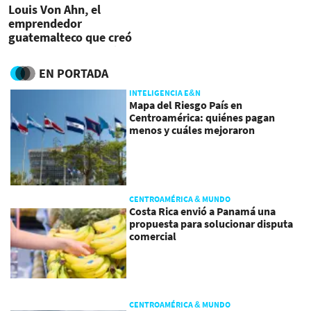
Louis Von Ahn, el
emprendedor
guatemalteco que creó
una empresa de US$700 M
EN PORTADA
INTELIGENCIA E&N
Mapa del Riesgo País en
Centroamérica: quiénes pagan
menos y cuáles mejoraron
CENTROAMÉRICA & MUNDO
Costa Rica envió a Panamá una
propuesta para solucionar disputa
comercial
CENTROAMÉRICA & MUNDO