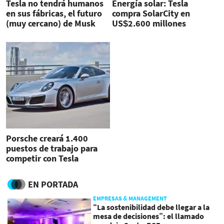
Tesla no tendrá humanos
Energía solar: Tesla
en sus fábricas, el futuro
compra SolarCity en
(muy cercano) de Musk
US$2.600 millones
Porsche creará 1.400
puestos de trabajo para
competir con Tesla
EN PORTADA
EMPRESAS & MANAGEMENT
“La sostenibilidad debe llegar a la
mesa de decisiones”: el llamado