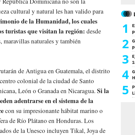
y República Dominicana no son la
eza cultural y natural les han valido para
imonio de la Humanidad, los cuales
1
E
s turistas que visitan la región:
desde
p
2
, maravillas naturales y también
G
p
e
3
E
1
c
4
rutarán de Antigua en Guatemala, el distrito
G
H
centro colonial de la ciudad de Santo
h
5
P
Si la
icana, León o Granada en Nicaragua.
L
i
ueden adentrarse en el sistema de la
ce
con su impresionante hábitat marino o
sfera de Río Plátano en Honduras. Los
ados de la Unesco incluyen Tikal, Joya de