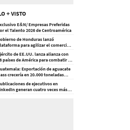
LO + VISTO
xclusivo E&N/ Empresas Preferidas
or el Talento 2026 de Centroamérica
obierno de Honduras lanzó
lataforma para agilizar el comercio
xterior
jército de EE.UU. lanza alianza con
8 países de América para combatir el
rimen organizado
uatemala: Exportación de aguacate
ass crecería en 20.000 toneladas
acia 2028
ublicaciones de ejecutivos en
inkedIn generan cuatro veces más
nteracciones