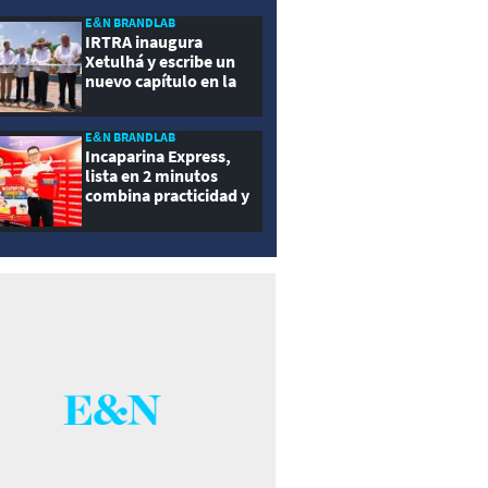
ernidad
E&N BRANDLAB
IRTRA inaugura
Xetulhá y escribe un
nuevo capítulo en la
historia de la
recreación de
Guatemala
E&N BRANDLAB
Incaparina Express,
lista en 2 minutos
combina practicidad y
nutrición