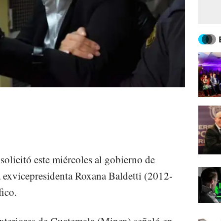
solicitó este miércoles al gobierno de
a exvicepresidenta Roxana Baldetti (2012-
fico.
xteriores de Guatemala (Minex) señaló en