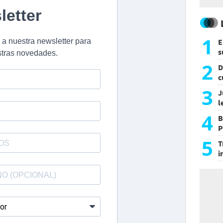
1
E
s
a
2
D
c
e
3
J
l
d
4
B
P
H
5
T
i
s