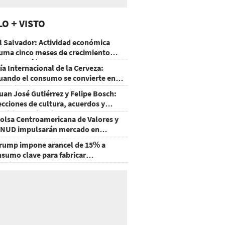
LO + VISTO
l Salvador: Actividad económica
uma cinco meses de crecimiento
rriba de 4%
ía Internacional de la Cerveza:
uando el consumo se convierte en
xperiencia
uan José Gutiérrez y Felipe Bosch:
ecciones de cultura, acuerdos y
ecisiones sin miedo
olsa Centroamericana de Valores y
NUD impulsarán mercado en
onduras
rump impone arancel de 15% a
nsumo clave para fabricar
emiconductores y paneles