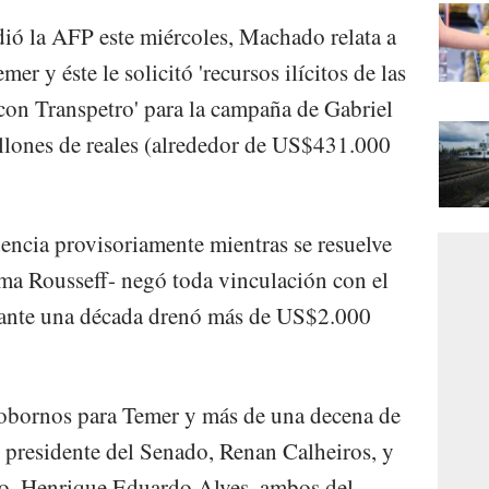
ió la AFP este miércoles, Machado relata a
mer y éste le solicitó 'recursos ilícitos de las
con Transpetro' para la campaña de Gabriel
millones de reales (alrededor de US$431.000
encia provisoriamente mientras se resuelve
ilma Rousseff- negó toda vinculación con el
ante una década drenó más de US$2.000
sobornos para Temer y más de una decena de
l presidente del Senado, Renan Calheiros, y
mo, Henrique Eduardo Alves, ambos del