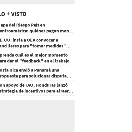
LO + VISTO
apa del Riesgo País en
entroamérica: quiénes pagan menos
 cuáles mejoraron
E.UU. insta a OEA convocar a
ancilleres para "tomar medidas"
obre Nicaragua
prenda cuál es el mejor momento
ara dar el "feedback" en el trabajo
osta Rica envió a Panamá una
ropuesta para solucionar disputa
omercial
on apoyo de FAO, Honduras lanzó
strategia de incentivos para atraer
nversión al agro