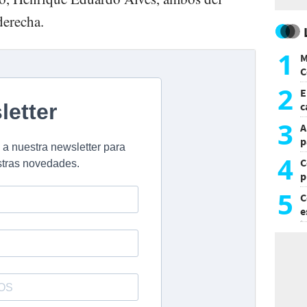
erecha.
1
M
C
y
2
E
c
s
3
A
p
4
C
p
c
5
C
e
i