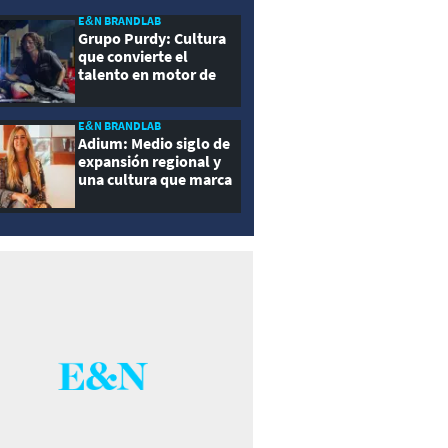
E&N BRANDLAB
Grupo Purdy: Cultura
que convierte el
talento en motor de
crecimiento
E&N BRANDLAB
Adium: Medio siglo de
expansión regional y
una cultura que marca
la diferencia