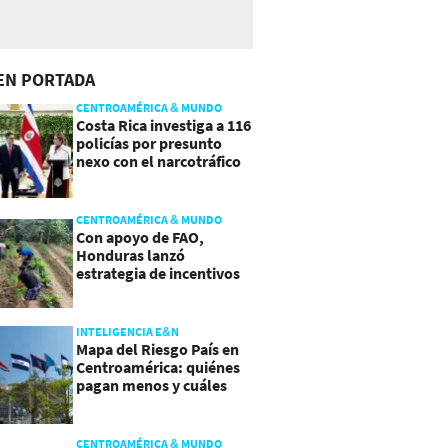
EN PORTADA
CENTROAMÉRICA & MUNDO
Costa Rica investiga a 116
policías por presunto
nexo con el narcotráfico
CENTROAMÉRICA & MUNDO
Con apoyo de FAO,
Honduras lanzó
estrategia de incentivos
para atraer inversión al
agro
INTELIGENCIA E&N
Mapa del Riesgo País en
Centroamérica: quiénes
pagan menos y cuáles
mejoraron
CENTROAMÉRICA & MUNDO