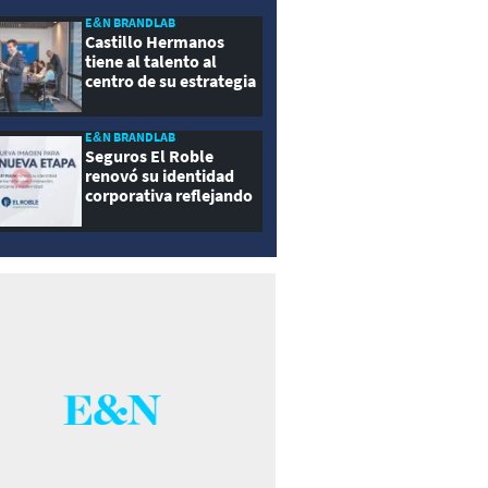
E&N BRANDLAB
Castillo Hermanos
tiene al talento al
centro de su estrategia
E&N BRANDLAB
Seguros El Roble
renovó su identidad
corporativa reflejando
innovación, cercanía y
modernidad