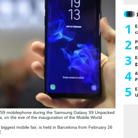
1
E
c
s
2
P
f
m
3
E
g
f
4
A
P
5
E
U
a
S9 mobilephone during the Samsung Galaxy S9 Unpacked
, on the eve of the inauguration of the Mobile World
biggest mobile fair, is held in Barcelona from February 26
E