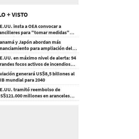
LO + VISTO
E.UU. insta a OEA convocar a
ancilleres para "tomar medidas"
obre Nicaragua
anamá y Japón abordan más
inanciamiento para ampliación del
etro
E.UU. en máximo nivel de alerta: 94
randes focos activos de incendios
orestales
viación generará US$8,5 billones al
IB mundial para 2040
E.UU. tramitó reembolso de
S$121.000 millones en aranceles
nulados