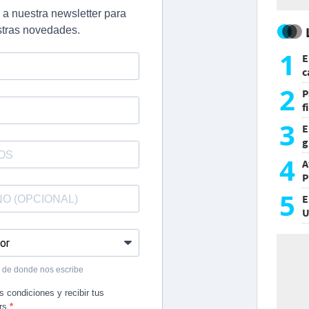
1
E
c
s
2
P
f
m
3
E
g
f
4
A
P
5
E
U
a