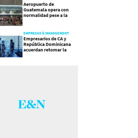
Aeropuerto de
Guatemala opera con
normalidad pese a la
actividad del volcán de
Fuego
EMPRESAS & MANAGEMENT
Empresarios de CA y
República Dominicana
acuerdan retomar la
agenda regional