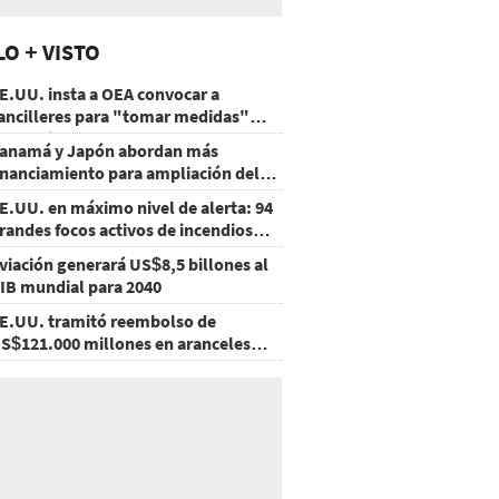
LO + VISTO
E.UU. insta a OEA convocar a
ancilleres para "tomar medidas"
obre Nicaragua
anamá y Japón abordan más
inanciamiento para ampliación del
etro
E.UU. en máximo nivel de alerta: 94
randes focos activos de incendios
orestales
viación generará US$8,5 billones al
IB mundial para 2040
E.UU. tramitó reembolso de
S$121.000 millones en aranceles
nulados