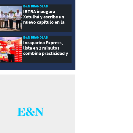
ernidad
E&N BRANDLAB
IRTRA inaugura
Xetulhá y escribe un
nuevo capítulo en la
historia de la
recreación de
Guatemala
E&N BRANDLAB
Incaparina Express,
lista en 2 minutos
combina practicidad y
nutrición