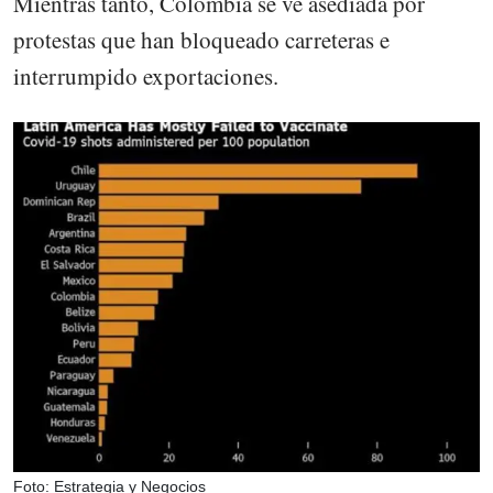
Mientras tanto, Colombia se ve asediada por
protestas que han bloqueado carreteras e
interrumpido exportaciones.
Foto: Estrategia y Negocios