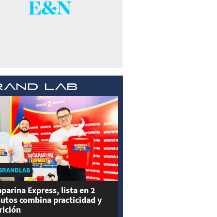
BRANDLAB
aparina Express, lista en 2
utos combina practicidad y
rición