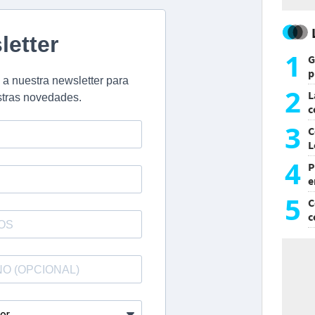
1
G
p
e
2
L
c
G
3
C
L
4
P
e
p
5
C
c
c