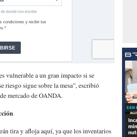
es vulnerable a un gran impacto si se
se riesgo sigue sobre la mesa”, escribió
r de mercado de OANDA.
E&N 
cción
Inc
min
án tira y afloja aquí, ya que los inventarios
nut