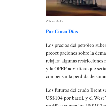
2022-04-12
Por Cinco Días
Los precios del petróleo suben
preocupaciones sobre la dem
relajara algunas restriccione
y la OPEP advirtiera que serí
compensar la pérdida de sumin
Los futuros del crudo Brent s
US$104 por barril, y el West
un 6% y supera los US$100 po