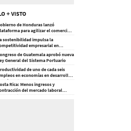
LO + VISTO
obierno de Honduras lanzó
lataforma para agilizar el comercio
xterior
a sostenibilidad impulsa la
ompetitividad empresarial en
uatemala
ongreso de Guatemala aprobó nueva
ey General del Sistema Portuario
roductividad de uno de cada seis
mpleos en economías en desarrollo
odría mejorar por la IA
osta Rica: Menos ingresos y
ontracción del mercado laboral
ausan baja del consumo