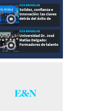
E&N BRANDLAB
Solidez, confianza e
innovación: las claves
detrás del éxito de
Seguros El Roble
E&N BRANDLAB
Universidad Dr. José
Matías Delgado:
Formadores de talento
con propósito