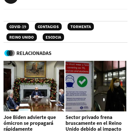
COVID-19
CONTAGIOS
TORMENTA
REINO UNIDO
ESCOCIA
RELACIONADAS
Joe Biden advierte que
Sector privado frena
ómicron se propagará
bruscamente en el Reino
rápidamente
Unido debido al impacto