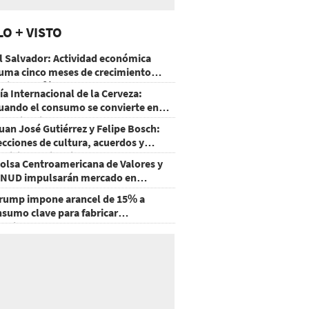
LO + VISTO
l Salvador: Actividad económica
uma cinco meses de crecimiento
rriba de 4%
ía Internacional de la Cerveza:
uando el consumo se convierte en
xperiencia
uan José Gutiérrez y Felipe Bosch:
ecciones de cultura, acuerdos y
ecisiones sin miedo
olsa Centroamericana de Valores y
NUD impulsarán mercado en
onduras
rump impone arancel de 15% a
nsumo clave para fabricar
emiconductores y paneles