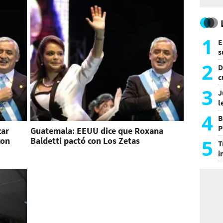
1
E
s
a
2
D
c
e
3
J
l
d
4
B
P
zar
Guatemala: EEUU dice que Roxana
H
5
con
Baldetti pactó con Los Zetas
T
i
s