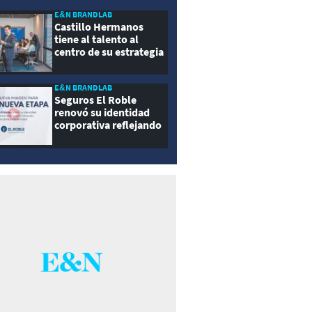
E&N BRANDLAB
Castillo Hermanos
tiene al talento al
centro de su estrategia
E&N BRANDLAB
Seguros El Roble
renovó su identidad
corporativa reflejando
innovación, cercanía y
modernidad