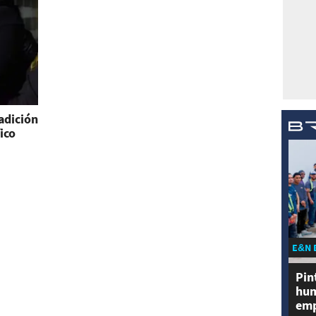
adición
ico
E&N 
Pin
hum
emp