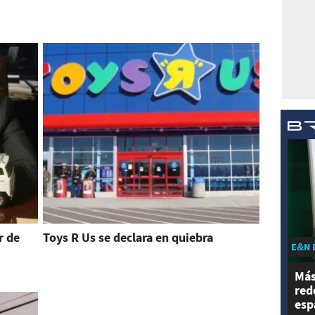
r de
Toys R Us se declara en quiebra
E&N 
Más
red
esp