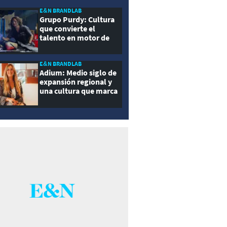
E&N BRANDLAB
Grupo Purdy: Cultura
que convierte el
talento en motor de
crecimiento
E&N BRANDLAB
Adium: Medio siglo de
expansión regional y
una cultura que marca
la diferencia