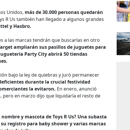
ados Unidos,
más de 30.000 personas quedarán
ys R Us también han llegado a algunos grandes
ttel y Hasbro.
es a las marcas tendrán que buscarlas en otro
rget ampliarán sus pasillos de juguetes para
 juguetería Party City abrirá 50 tiendas
ses.
ión bajo la ley de quiebras y juró permanecer
eficientes durante la crucial festividad
comerciantes la evitaron.
En enero, anunció
, pero en marzo dijo que liquidaría el resto de
l nombre y mascota de Toys R Us? Una subasta
 su registro para baby shower y varias marcas