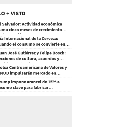
LO + VISTO
l Salvador: Actividad económica
uma cinco meses de crecimiento
rriba de 4%
ía Internacional de la Cerveza:
uando el consumo se convierte en
xperiencia
uan José Gutiérrez y Felipe Bosch:
ecciones de cultura, acuerdos y
ecisiones sin miedo
olsa Centroamericana de Valores y
NUD impulsarán mercado en
onduras
rump impone arancel de 15% a
nsumo clave para fabricar
emiconductores y paneles