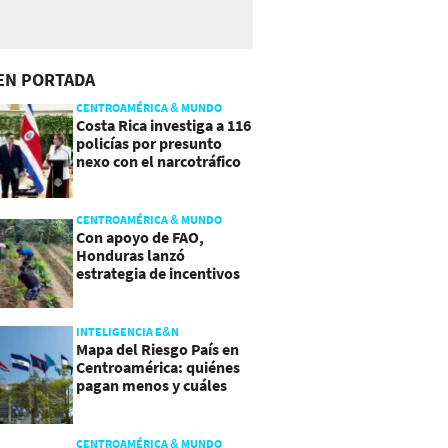
EN PORTADA
CENTROAMÉRICA & MUNDO
Costa Rica investiga a 116
policías por presunto
nexo con el narcotráfico
CENTROAMÉRICA & MUNDO
Con apoyo de FAO,
Honduras lanzó
estrategia de incentivos
para atraer inversión al
agro
INTELIGENCIA E&N
Mapa del Riesgo País en
Centroamérica: quiénes
pagan menos y cuáles
mejoraron
CENTROAMÉRICA & MUNDO