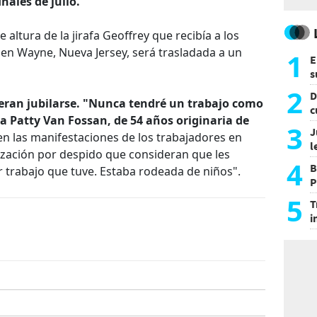
inales de julio.
 altura de la jirafa Geoffrey que recibía a los
s en Wayne, Nueva Jersey, será trasladada a un
1
E
s
a
2
D
ran jubilarse. "Nunca tendré un trabajo como
c
da Patty Van Fossan, de 54 años originaria de
e
3
J
en las manifestaciones de los trabajadores en
l
ización por despido que consideran que les
d
4
B
 trabajo que tuve. Estaba rodeada de niños".
P
H
5
T
i
s