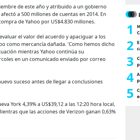
iembre de este año y atribuido a un gobierno
l afectó a 500 millones de cuentas en 2014. En
 compra de Yahoo por US$4.830 millones.
1
M
C
evaluar el valor del acuerdo y apaciguar a los
y
2
E
ahoo como mercancía dañada. 'Como hemos dicho
c
ituación mientras Yahoo continúa su
s
3
C
iércoles en un comunicado enviado por correo
p
c
4
A
p
nuevo suceso antes de llegar a conclusiones
5
C
e
i
va York 4,39% a US$39,12 a las 12:20 hora local,
 Mientras que las acciones de Verizon ganan 0,63%