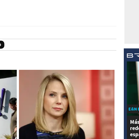
O
E&N 
Más
red
esp