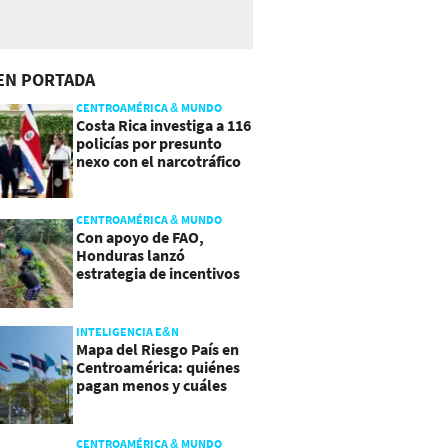
EN PORTADA
CENTROAMÉRICA & MUNDO
Costa Rica investiga a 116
policías por presunto
nexo con el narcotráfico
CENTROAMÉRICA & MUNDO
Con apoyo de FAO,
Honduras lanzó
estrategia de incentivos
para atraer inversión al
agro
INTELIGENCIA E&N
Mapa del Riesgo País en
Centroamérica: quiénes
pagan menos y cuáles
mejoraron
CENTROAMÉRICA & MUNDO