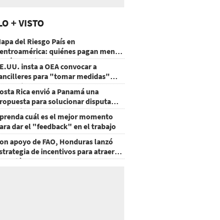
LO + VISTO
apa del Riesgo País en
entroamérica: quiénes pagan menos
 cuáles mejoraron
E.UU. insta a OEA convocar a
ancilleres para "tomar medidas"
obre Nicaragua
osta Rica envió a Panamá una
ropuesta para solucionar disputa
omercial
prenda cuál es el mejor momento
ara dar el "feedback" en el trabajo
on apoyo de FAO, Honduras lanzó
strategia de incentivos para atraer
nversión al agro