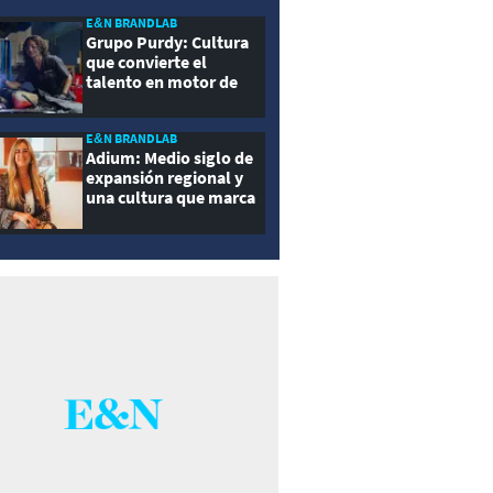
E&N BRANDLAB
Grupo Purdy: Cultura
que convierte el
talento en motor de
crecimiento
E&N BRANDLAB
Adium: Medio siglo de
expansión regional y
una cultura que marca
la diferencia