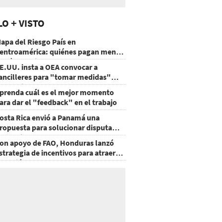
LO + VISTO
apa del Riesgo País en
entroamérica: quiénes pagan menos
 cuáles mejoraron
E.UU. insta a OEA convocar a
ancilleres para "tomar medidas"
obre Nicaragua
prenda cuál es el mejor momento
ara dar el "feedback" en el trabajo
osta Rica envió a Panamá una
ropuesta para solucionar disputa
omercial
on apoyo de FAO, Honduras lanzó
strategia de incentivos para atraer
nversión al agro