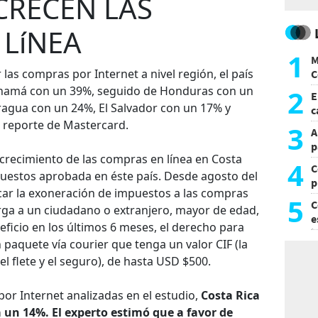
CRECEN LAS
LíNEA
1
M
las compras por Internet a nivel región, el país
C
y
anamá con un 39%, seguido de Honduras con un
2
E
ragua con un 24%, El Salvador con un 17% y
c
 reporte de Mastercard.
s
3
A
p
crecimiento de las compras en línea en Costa
4
C
uestos aprobada en éste país. Desde agosto del
p
icar la exoneración de impuestos a las compras
c
5
C
torga a un ciudadano o extranjero, mayor de edad,
e
ficio en los últimos 6 meses, el derecho para
i
 paquete vía courier que tenga un valor CIF (la
l flete y el seguro), de hasta USD $500.
por Internet analizadas en el estudio,
Costa Rica
un 14%. El experto estimó que a favor de