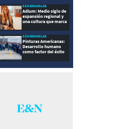
E&N BRANDLAB
Adium: Medio siglo de
expansión regional y
una cultura que marca
la diferencia
E&N BRANDLAB
Pinturas Americanas:
Desarrollo humano
como factor del éxito
empresarial