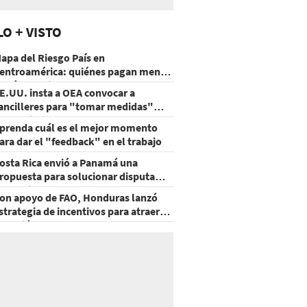
LO + VISTO
apa del Riesgo País en
entroamérica: quiénes pagan menos
 cuáles mejoraron
E.UU. insta a OEA convocar a
ancilleres para "tomar medidas"
obre Nicaragua
prenda cuál es el mejor momento
ara dar el "feedback" en el trabajo
osta Rica envió a Panamá una
ropuesta para solucionar disputa
omercial
on apoyo de FAO, Honduras lanzó
strategia de incentivos para atraer
nversión al agro