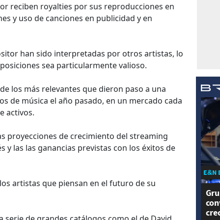
or reciben royalties por sus reproducciones en
mes y uso de canciones en publicidad y en
itor han sido interpretadas por otros artistas, lo
osiciones sea particularmente valioso.
 de los más relevantes que dieron paso a una
gos de música el año pasado, en un mercado cada
e activos.
las proyecciones de crecimiento del streaming
és y las las ganancias previstas con los éxitos de
E&N 
los artistas que piensan en el futuro de su
Gru
con
cre
serie de grandes catálogos como el de David