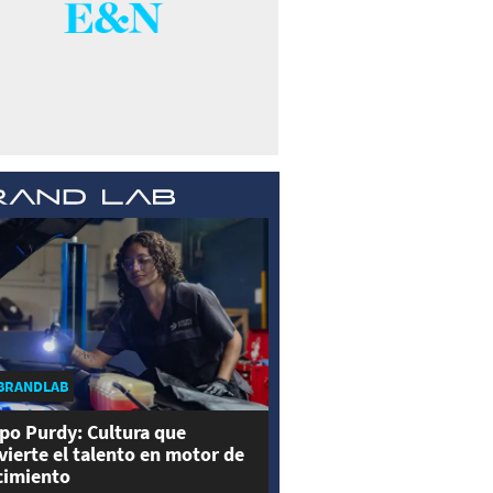
BRANDLAB
po Purdy: Cultura que
vierte el talento en motor de
cimiento