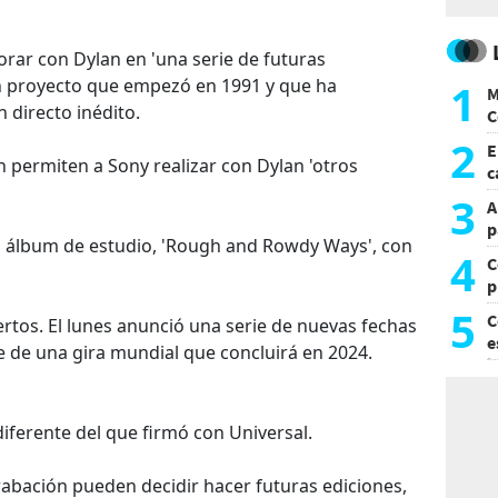
rar con Dylan en 'una serie de futuras
un proyecto que empezó en 1991 y que ha
1
M
 directo inédito.
C
y
2
E
 permiten a Sony realizar con Dylan 'otros
c
s
3
A
p
° álbum de estudio, 'Rough and Rowdy Ways', con
4
C
p
c
5
C
rtos. El lunes anunció una serie de nuevas fechas
e
e de una gira mundial que concluirá en 2024.
i
iferente del que firmó con Universal.
abación pueden decidir hacer futuras ediciones,