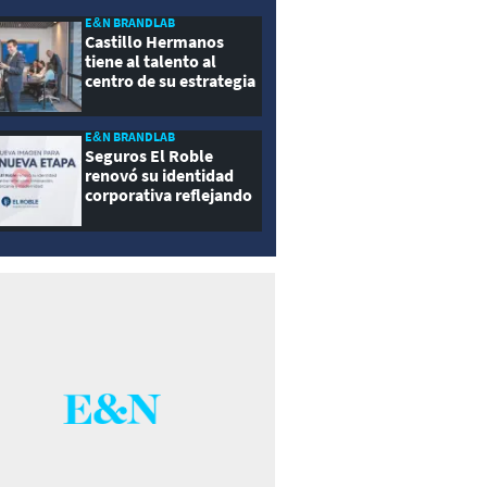
E&N BRANDLAB
Castillo Hermanos
tiene al talento al
centro de su estrategia
E&N BRANDLAB
Seguros El Roble
renovó su identidad
corporativa reflejando
innovación, cercanía y
modernidad