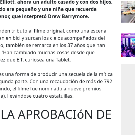
Elliott, ahora un adulto casado y con dos hijos,
do era pequeño y una niña que recuerda
nor, que interpretó Drew Barrymore.
den tributo al filme original, como una escena
tan en bici y surcan los cielos acompañados del
ado, también se remarca en los 37 años que han
a. 'Han cambiado muchas cosas desde que
vez que E.T. curiosea una Tablet.
es una forma de producir una secuela de la mítica
egunda parte. Con una recaudación de más de 792
undo, el filme fue nominado a nueve premios
a), llevándose cuatro estatuillas.
 LA APROBACIóN DE