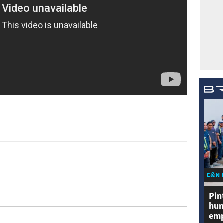
E&N 
Pin
hum
emp