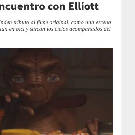
ncuentro con Elliott
nden tributo al filme original, como una escena
ntan en bici y surcan los cielos acompañados del