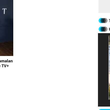
yamalan
e TV+