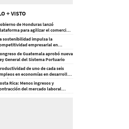
LO + VISTO
obierno de Honduras lanzó
lataforma para agilizar el comercio
xterior
a sostenibilidad impulsa la
ompetitividad empresarial en
uatemala
ongreso de Guatemala aprobó nueva
ey General del Sistema Portuario
roductividad de uno de cada seis
mpleos en economías en desarrollo
odría mejorar por la IA
osta Rica: Menos ingresos y
ontracción del mercado laboral
ausan baja del consumo