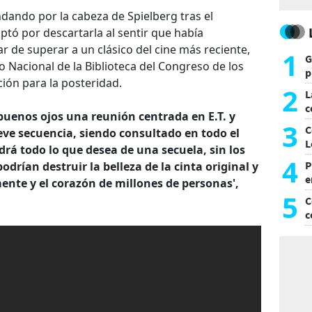
dando por la cabeza de Spielberg tras el
ptó por descartarla al sentir que había
ar de superar a un clásico del cine más reciente,
1
G
o Nacional de la Biblioteca del Congreso de los
p
ión para la posteridad.
e
2
L
c
buenos ojos una reunión centrada en E.T. y
G
3
C
reve secuencia, siendo consultado en todo el
L
ndrá todo lo que desea de una secuela, sin los
4
P
rían destruir la belleza de la cinta original y
e
mente y el corazón de millones de personas',
p
5
C
c
c