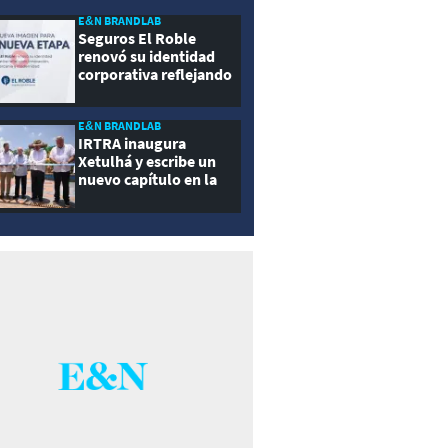
E&N BRANDLAB
Seguros El Roble
renovó su identidad
corporativa reflejando
innovación, cercanía y
modernidad
E&N BRANDLAB
IRTRA inaugura
Xetulhá y escribe un
nuevo capítulo en la
historia de la
recreación de
Guatemala