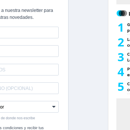
1
G
p
e
2
L
c
G
3
C
L
4
P
e
p
5
C
c
c