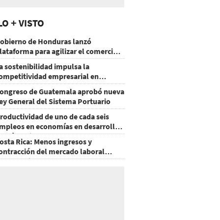
LO + VISTO
obierno de Honduras lanzó
lataforma para agilizar el comercio
xterior
a sostenibilidad impulsa la
ompetitividad empresarial en
uatemala
ongreso de Guatemala aprobó nueva
ey General del Sistema Portuario
roductividad de uno de cada seis
mpleos en economías en desarrollo
odría mejorar por la IA
osta Rica: Menos ingresos y
ontracción del mercado laboral
ausan baja del consumo