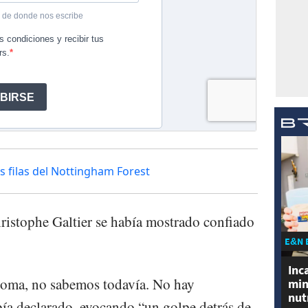
as filas del Nottingham Forest
hristophe Galtier se había mostrado confiado
E&N 
Inc
toma, no sabemos todavía. No hay
min
nut
ía declarado, evocando “un golpe detrás de