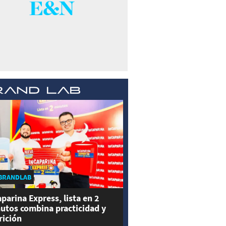
BRANDLAB
aparina Express, lista en 2
utos combina practicidad y
rición