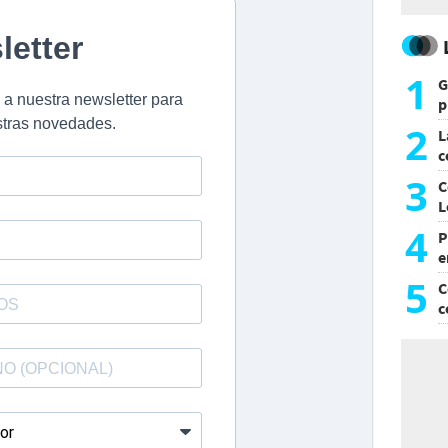
1
G
p
e
2
L
c
G
3
C
L
4
P
e
p
5
C
c
c