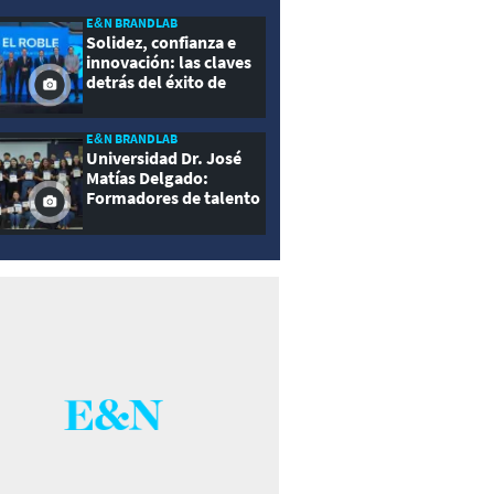
E&N BRANDLAB
Solidez, confianza e
innovación: las claves
detrás del éxito de
Seguros El Roble
E&N BRANDLAB
Universidad Dr. José
Matías Delgado:
Formadores de talento
con propósito