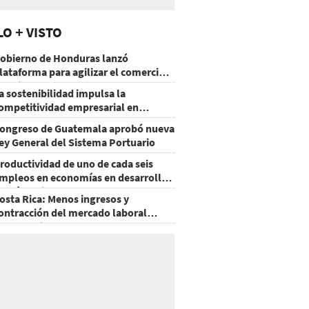
LO + VISTO
obierno de Honduras lanzó
lataforma para agilizar el comercio
xterior
a sostenibilidad impulsa la
ompetitividad empresarial en
uatemala
ongreso de Guatemala aprobó nueva
ey General del Sistema Portuario
roductividad de uno de cada seis
mpleos en economías en desarrollo
odría mejorar por la IA
osta Rica: Menos ingresos y
ontracción del mercado laboral
ausan baja del consumo