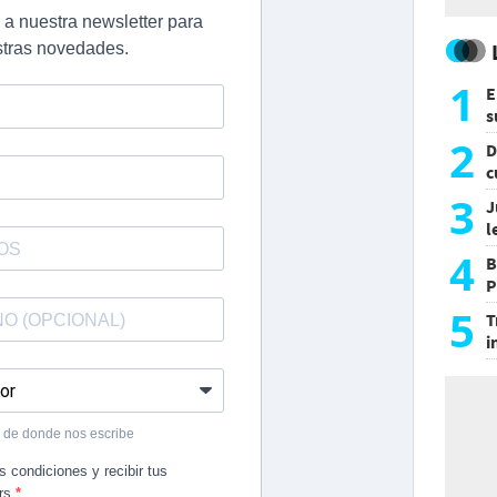
1
E
s
a
2
D
c
e
3
J
l
d
4
B
P
H
5
T
i
s