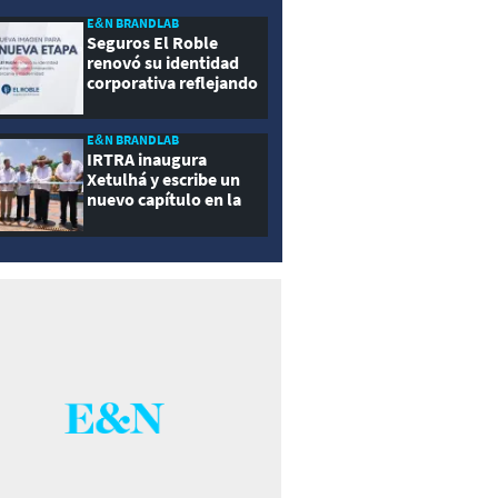
E&N BRANDLAB
Seguros El Roble
renovó su identidad
corporativa reflejando
innovación, cercanía y
modernidad
E&N BRANDLAB
IRTRA inaugura
Xetulhá y escribe un
nuevo capítulo en la
historia de la
recreación de
Guatemala