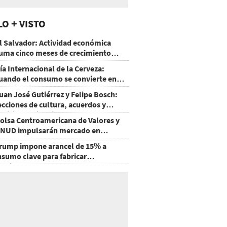
LO + VISTO
l Salvador: Actividad económica
uma cinco meses de crecimiento
rriba de 4%
ía Internacional de la Cerveza:
uando el consumo se convierte en
xperiencia
uan José Gutiérrez y Felipe Bosch:
ecciones de cultura, acuerdos y
ecisiones sin miedo
olsa Centroamericana de Valores y
NUD impulsarán mercado en
onduras
rump impone arancel de 15% a
nsumo clave para fabricar
emiconductores y paneles