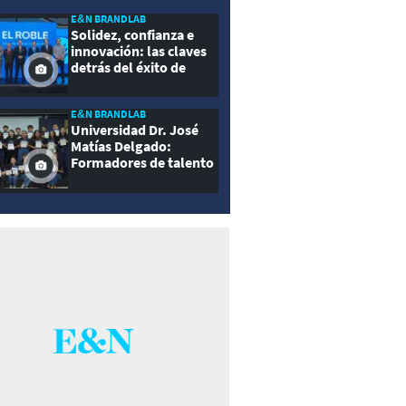
E&N BRANDLAB
Solidez, confianza e
innovación: las claves
detrás del éxito de
Seguros El Roble
E&N BRANDLAB
Universidad Dr. José
Matías Delgado:
Formadores de talento
con propósito