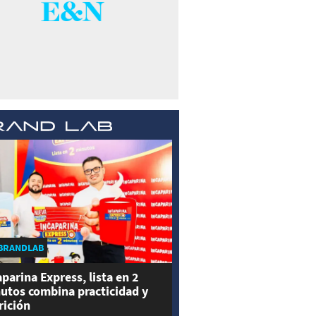
BRANDLAB
aparina Express, lista en 2
utos combina practicidad y
rición