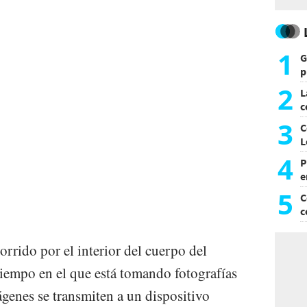
1
G
p
e
2
L
c
G
3
C
L
4
P
e
p
5
C
c
c
orrido por el interior del cuerpo del
tiempo en el que está tomando fotografías
genes se transmiten a un dispositivo