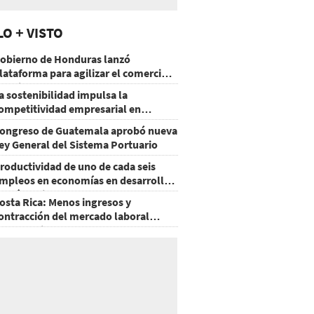
LO + VISTO
obierno de Honduras lanzó
lataforma para agilizar el comercio
xterior
a sostenibilidad impulsa la
ompetitividad empresarial en
uatemala
ongreso de Guatemala aprobó nueva
ey General del Sistema Portuario
roductividad de uno de cada seis
mpleos en economías en desarrollo
odría mejorar por la IA
osta Rica: Menos ingresos y
ontracción del mercado laboral
ausan baja del consumo