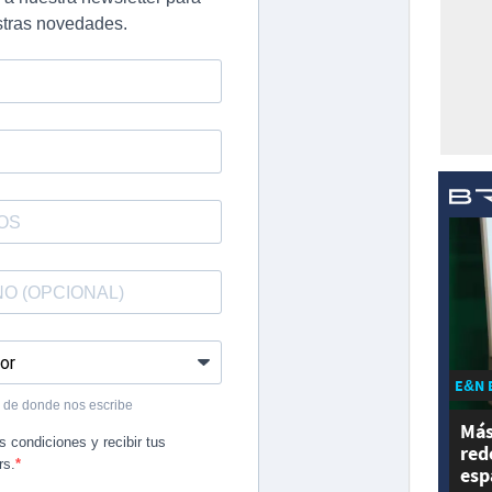
E&N 
Más
red
esp