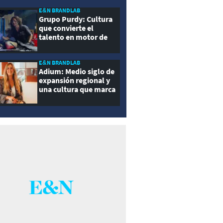
E&N BRANDLAB
Grupo Purdy: Cultura
que convierte el
talento en motor de
crecimiento
E&N BRANDLAB
Adium: Medio siglo de
expansión regional y
una cultura que marca
la diferencia