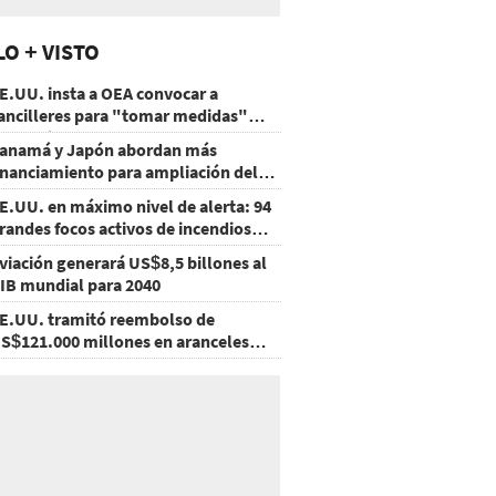
LO + VISTO
E.UU. insta a OEA convocar a
ancilleres para "tomar medidas"
obre Nicaragua
anamá y Japón abordan más
inanciamiento para ampliación del
etro
E.UU. en máximo nivel de alerta: 94
randes focos activos de incendios
orestales
viación generará US$8,5 billones al
IB mundial para 2040
E.UU. tramitó reembolso de
S$121.000 millones en aranceles
nulados