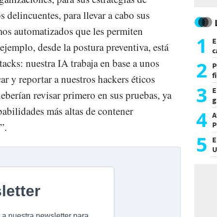
 delincuentes, para llevar a cabo sus
mos automatizados que les permiten
1
E
jemplo, desde la postura preventiva, está
c
s
acks: nuestra IA trabaja en base a unos
2
P
f
car y reportar a nuestros hackers éticos
m
3
E
eberían revisar primero en sus pruebas, ya
g
abilidades más altas de contener
f
4
A
P
”.
5
E
U
a