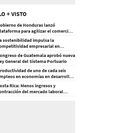
LO + VISTO
obierno de Honduras lanzó
lataforma para agilizar el comercio
xterior
a sostenibilidad impulsa la
ompetitividad empresarial en
uatemala
ongreso de Guatemala aprobó nueva
ey General del Sistema Portuario
roductividad de uno de cada seis
mpleos en economías en desarrollo
odría mejorar por la IA
osta Rica: Menos ingresos y
ontracción del mercado laboral
ausan baja del consumo