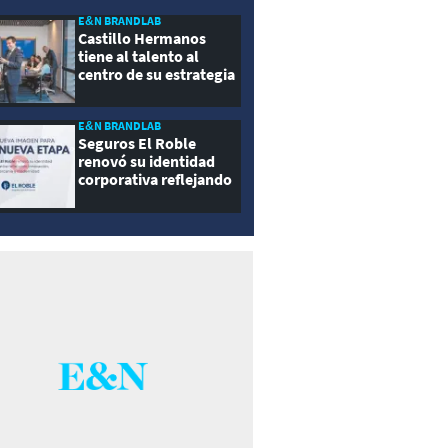
E&N BRANDLAB
Castillo Hermanos
tiene al talento al
centro de su estrategia
E&N BRANDLAB
Seguros El Roble
renovó su identidad
corporativa reflejando
innovación, cercanía y
modernidad