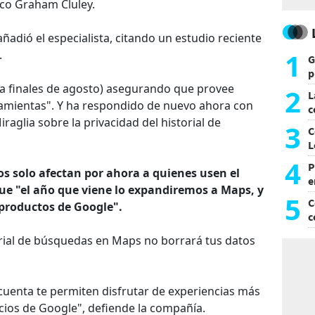
ico Graham Cluley.
añadió el especialista, citando un estudio reciente
1
.
G
p
e
a finales de agosto) asegurando que provee
2
L
ramientas". Y ha respondido de nuevo ahora con
c
aglia sobre la privacidad del historial de
G
3
C
L
4
P
os solo afectan por ahora a quienes usen el
e
que "el año que viene lo expandiremos a Maps, y
p
5
C
productos de Google".
c
c
rial de búsquedas en Maps no borrará tus datos
cuenta te permiten disfrutar de experiencias más
cios de Google", defiende la compañía.