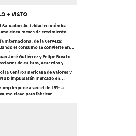
LO + VISTO
l Salvador: Actividad económica
uma cinco meses de crecimiento
rriba de 4%
ía Internacional de la Cerveza:
uando el consumo se convierte en
xperiencia
uan José Gutiérrez y Felipe Bosch:
ecciones de cultura, acuerdos y
ecisiones sin miedo
olsa Centroamericana de Valores y
NUD impulsarán mercado en
onduras
rump impone arancel de 15% a
nsumo clave para fabricar
emiconductores y paneles