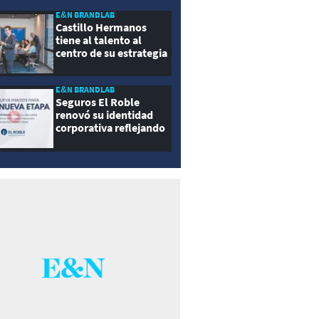
E&N BRANDLAB
Castillo Hermanos
tiene al talento al
centro de su estrategia
E&N BRANDLAB
Seguros El Roble
renovó su identidad
corporativa reflejando
innovación, cercanía y
modernidad