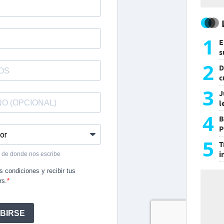
1
E
s
a
2
D
c
e
3
J
l
d
4
B
P
H
5
T
i
s