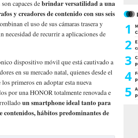
brindar versatilidad a una
s son capaces de
afos y creadores de contenido con sus seis
ombinan el uso de sus cámaras trasera y
1
M
C
in necesidad de recurrir a aplicaciones de
y
2
E
c
s
3
C
ico dispositivo móvil que está cautivado a
p
c
4
ores en su mercado natal, quienes desde el
F
p
e los primeros en adoptar esta nueva
e
5
A
ados por una HONOR totalmente renovada e
t
p
un smartphone ideal tanto para
arrollado
e contenidos, hábitos predominantes de