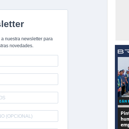
E&N 
Pin
hum
emp