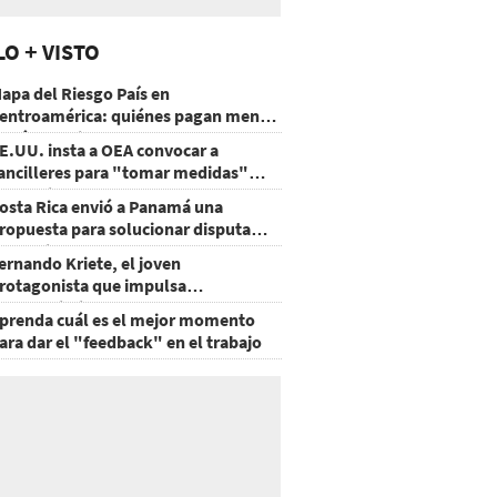
LO + VISTO
apa del Riesgo País en
entroamérica: quiénes pagan menos
 cuáles mejoraron
E.UU. insta a OEA convocar a
ancilleres para "tomar medidas"
obre Nicaragua
osta Rica envió a Panamá una
ropuesta para solucionar disputa
omercial
ernando Kriete, el joven
rotagonista que impulsa
mprendimientos y talentos
prenda cuál es el mejor momento
ecnológicos
ara dar el "feedback" en el trabajo