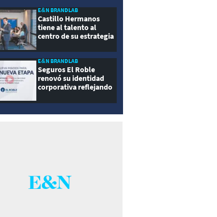
E&N BRANDLAB
Castillo Hermanos
tiene al talento al
centro de su estrategia
E&N BRANDLAB
Seguros El Roble
renovó su identidad
corporativa reflejando
innovación, cercanía y
modernidad