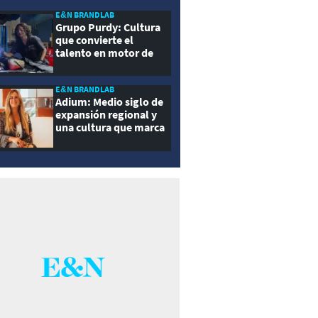
E&N BRANDLAB
Grupo Purdy: Cultura
que convierte el
talento en motor de
crecimiento
E&N BRANDLAB
Adium: Medio siglo de
expansión regional y
una cultura que marca
la diferencia