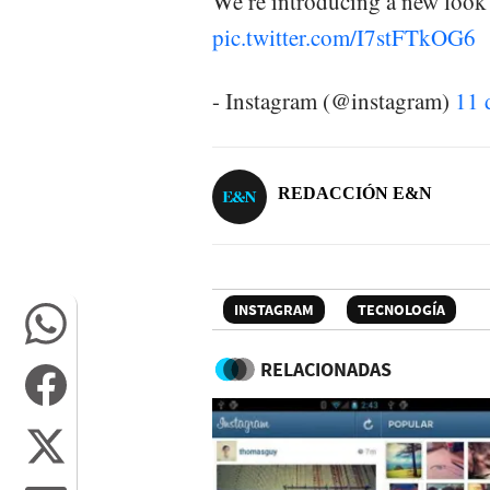
We’re introducing a new look
pic.twitter.com/I7stFTkOG6
- Instagram (@instagram)
11 
REDACCIÓN E&N
INSTAGRAM
TECNOLOGÍA
RELACIONADAS