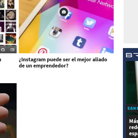
n
¿Instagram puede ser el mejor aliado
de un emprendedor?
E&N 
Más
red
esp