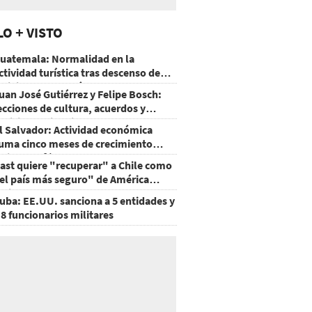
LO + VISTO
uatemala: Normalidad en la
ctividad turística tras descenso de
ctividad del volcán de Fuego
uan José Gutiérrez y Felipe Bosch:
ecciones de cultura, acuerdos y
ecisiones sin miedo
l Salvador: Actividad económica
uma cinco meses de crecimiento
rriba de 4%
ast quiere "recuperar" a Chile como
el país más seguro" de América
atina
uba: EE.UU. sanciona a 5 entidades y
 8 funcionarios militares