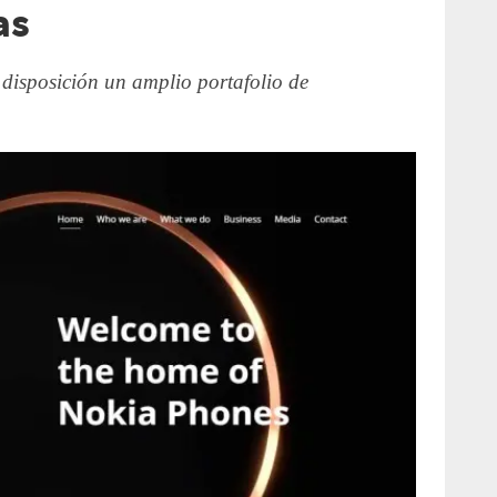
as
isposición un amplio portafolio de