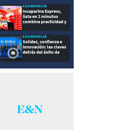
E&N BRANDLAB
Incaparina Express,
lista en 2 minutos
combina practicidad y
nutrición
E&N BRANDLAB
Solidez, confianza e
innovación: las claves
detrás del éxito de
Seguros El Roble