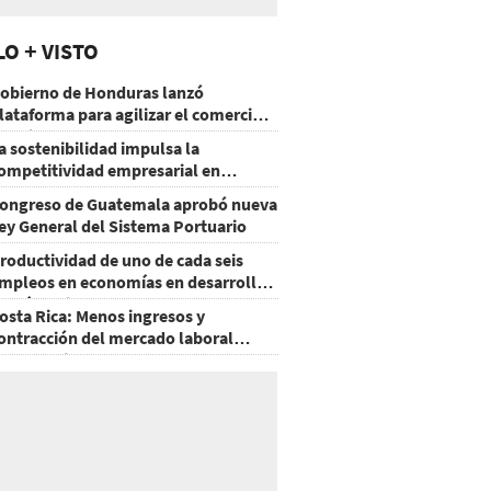
LO + VISTO
obierno de Honduras lanzó
lataforma para agilizar el comercio
xterior
a sostenibilidad impulsa la
ompetitividad empresarial en
uatemala
ongreso de Guatemala aprobó nueva
ey General del Sistema Portuario
roductividad de uno de cada seis
mpleos en economías en desarrollo
odría mejorar por la IA
osta Rica: Menos ingresos y
ontracción del mercado laboral
ausan baja del consumo