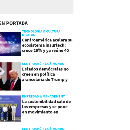
EN PORTADA
TECNOLOGÍA & CULTURA
DIGITAL
Centroamérica acelera su
ecosistema insurtech:
crece 29% y ya reúne 40
empresas
CENTROAMÉRICA & MUNDO
Estados demócratas no
creen en política
arancelaria de Trump y
demandan a gobierno
EMPRESAS & MANAGEMENT
La sostenibilidad sale de
las empresas y se pone
en movimiento en
Guatemala
CENTROAMÉRICA & MUNDO