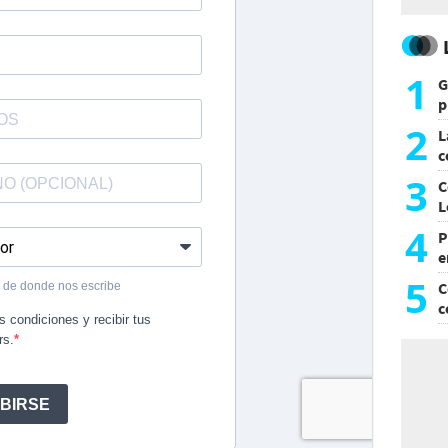
1
G
p
e
2
L
c
G
3
C
L
4
P
e
p
5
C
c
c