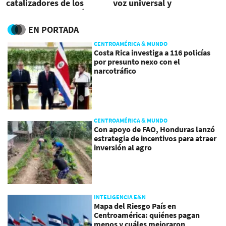
catalizadores de los
voz universal y
negocios en la región
automatizado
EN PORTADA
CENTROAMÉRICA & MUNDO
Costa Rica investiga a 116 policías
por presunto nexo con el
narcotráfico
CENTROAMÉRICA & MUNDO
Con apoyo de FAO, Honduras lanzó
estrategia de incentivos para atraer
inversión al agro
INTELIGENCIA E&N
Mapa del Riesgo País en
Centroamérica: quiénes pagan
menos y cuáles mejoraron