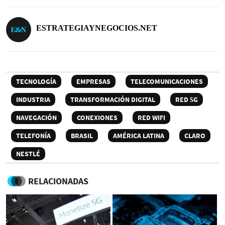
ESTRATEGIAYNEGOCIOS.NET
TECNOLOGÍA
EMPRESAS
TELECOMUNICACIONES
INDUSTRIA
TRANSFORMACIÓN DIGITAL
RED 5G
NAVEGACIÓN
CONEXIONES
RED WIFI
TELEFONÍA
BRASIL
AMÉRICA LATINA
CLARO
NESTLÉ
RELACIONADAS