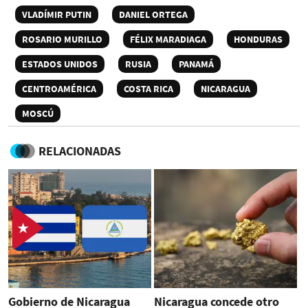
VLADÍMIR PUTIN
DANIEL ORTEGA
ROSARIO MURILLO
FÉLIX MARADIAGA
HONDURAS
ESTADOS UNIDOS
RUSIA
PANAMÁ
CENTROAMÉRICA
COSTA RICA
NICARAGUA
MOSCÚ
RELACIONADAS
Gobierno de Nicaragua
Nicaragua concede otro