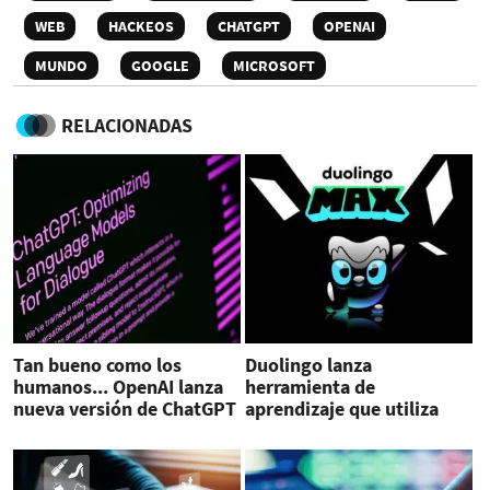
WEB
HACKEOS
CHATGPT
OPENAI
MUNDO
GOOGLE
MICROSOFT
RELACIONADAS
Tan bueno como los
Duolingo lanza
humanos... OpenAI lanza
herramienta de
nueva versión de ChatGPT
aprendizaje que utiliza
inteligencia artificial